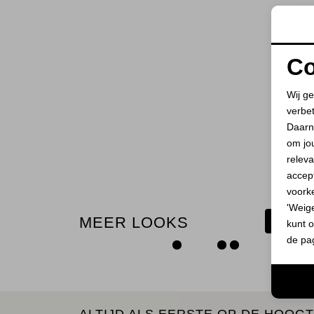
Co
Wij ge
verbe
Daarn
om jo
releva
accept
voork
'Weig
MEER LOOKS
BEKIJ
kunt o
de pa