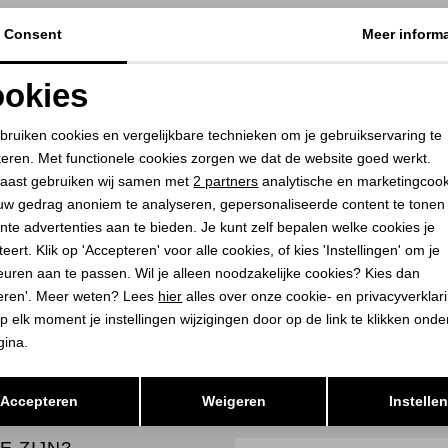
Consent
Meer informa
YAYA
VIA VAI
Gestreepte short met elastisch
Kris Sky 02-1219 Tolos
okies
441091
114,00
189,95
Noodzakelijke cookies
Personalisatie cookies
69,95
bruiken cookies en vergelijkbare technieken om je gebruikservaring te
teren. Met functionele cookies zorgen we dat de website goed werkt.
Analytische cookies
Marketing cookies
aast gebruiken wij samen met
2 partners
analytische en marketingcoo
PLAATS I
SELECTEER 
uw gedrag anoniem te analyseren, gepersonaliseerde content te tonen
WINKELMA
PLAATS IN
SELECTEER MAAT
nte advertenties aan te bieden. Je kunt zelf bepalen welke cookies je
WINKELMAND
eert. Klik op 'Accepteren' voor alle cookies, of kies 'Instellingen' om je
euren aan te passen. Wil je alleen noodzakelijke cookies? Kies dan
eren'. Meer weten? Lees
hier
alles over onze cookie- en privacyverklar
K
BEKIJK
p elk moment je instellingen wijzigingen door op de link te klikken ond
gina.
Opslaan
Terug
Accepteren
Weigeren
Instelle