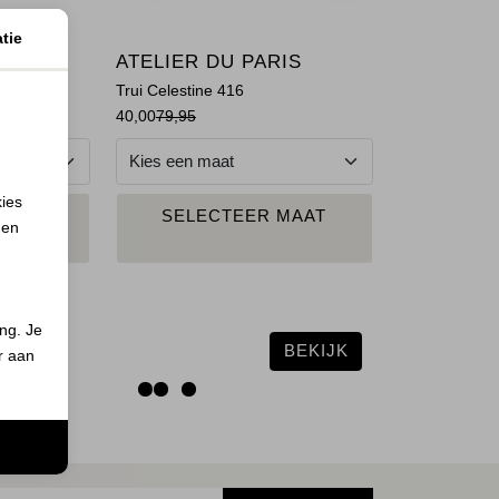
tie
ATELIER DU PARIS
a Calce
Trui Celestine 416
40,00
79,95
kies
N
PLAATS IN
MAAT
SELECTEER MAAT
 en
ND
WINKELMAND
ing. Je
BEKIJK
er aan
n