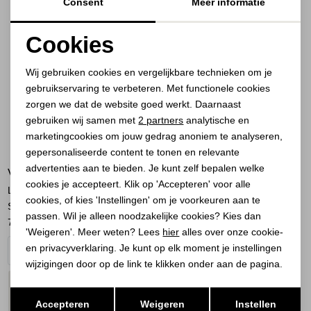
Consent
Meer informatie
Cookies
Noodzakelijke cookies
Wij gebruiken cookies en vergelijkbare technieken om je
gebruikservaring te verbeteren. Met functionele cookies
Personalisatie cookies
zorgen we dat de website goed werkt. Daarnaast
Analytische cookies
gebruiken wij samen met
2 partners
analytische en
marketingcookies om jouw gedrag anoniem te analyseren,
Marketing cookies
gepersonaliseerde content te tonen en relevante
advertenties aan te bieden. Je kunt zelf bepalen welke
VIA VAI
cookies je accepteert. Klik op 'Accepteren' voor alle
Laine Julia 02-946 Seattle
cookies, of kies 'Instellingen' om je voorkeuren aan te
Sand
passen. Wil je alleen noodzakelijke cookies? Kies dan
76,00
189,95
'Weigeren'. Meer weten? Lees
hier
alles over onze cookie-
en privacyverklaring. Je kunt op elk moment je instellingen
wijzigingen door op de link te klikken onder aan de pagina.
PLAATS IN
SELECTEER MAAT
Opslaan
Terug
WINKELMAND
Accepteren
Weigeren
Instellen