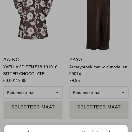
Jassen
Jeans
Jurken en rokken
Schoenen
AAIKO
YAYA
Tops
YAELLA 3D TEN 518 191016
Jerseybroek met wijd model en
BITTER CHOCOLATE
99074
Trui
60,00
119,95
79,95
Truien en vesten
PLAATS IN
PLAATS IN
SELECTEER MAAT
SELECTEER MAAT
WINKELMAND
WINKELMAND