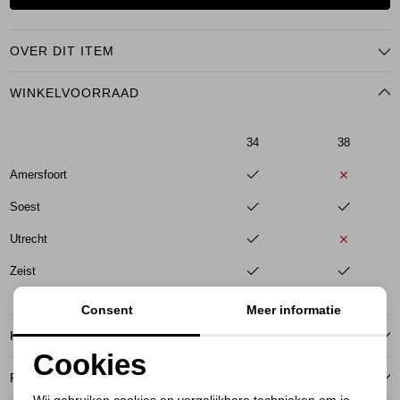
OVER DIT ITEM
WINKELVOORRAAD
34
38
Amersfoort
Soest
Utrecht
Zeist
Consent
Meer informatie
KENMERKEN
Cookies
RETOURNEREN
Noodzakelijke cookies
Wij gebruiken cookies en vergelijkbare technieken om je