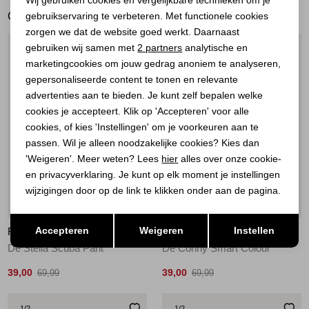
GERELATEERDE PRODUCTEN
gebruikservaring te verbeteren. Met functionele cookies
Personalisatie cookies
zorgen we dat de website goed werkt. Daarnaast
Analytische cookies
gebruiken wij samen met
2 partners
analytische en
1
/2
1
/2
marketingcookies om jouw gedrag anoniem te analyseren,
Marketing cookies
gepersonaliseerde content te tonen en relevante
advertenties aan te bieden. Je kunt zelf bepalen welke
cookies je accepteert. Klik op 'Accepteren' voor alle
cookies, of kies 'Instellingen' om je voorkeuren aan te
passen. Wil je alleen noodzakelijke cookies? Kies dan
'Weigeren'. Meer weten? Lees
hier
alles over onze cookie-
en privacyverklaring. Je kunt op elk moment je instellingen
wijzigingen door op de link te klikken onder aan de pagina.
Sale
Sale
Opslaan
Terug
Accepteren
Weigeren
Instellen
RED BUTTON
RED BUTTON
De Stella Scuba Pant
De Conny Smart Colour
39,00
39,00
69,99
69,99
1
/2
1
/2