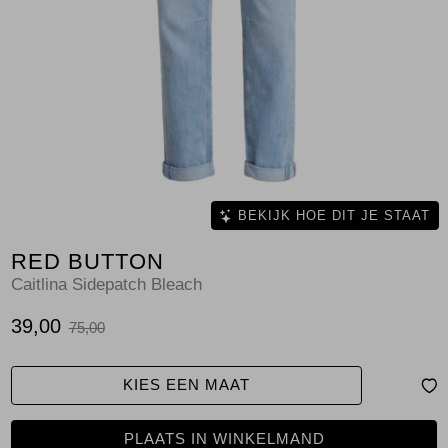
Jassen
Jeans
Jurken en rokken
Schoenen
Tops
BEKIJK HOE DIT JE STAAT
RED BUTTON
Truien en vesten
Caitlina Sidepatch Bleach
39,00
75,00
KIES EEN MAAT
PLAATS IN WINKELMAND