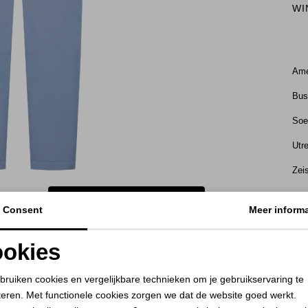
WI
Ame
Bu
Soe
Utr
Zei
BEKIJK HOE DIT JE STAAT
Consent
Meer informa
KE
okies
RE
Noodzakelijke cookies
Personalisatie cookies
bruiken cookies en vergelijkbare technieken om je gebruikservaring te
teren. Met functionele cookies zorgen we dat de website goed werkt.
Analytische cookies
Marketing cookies