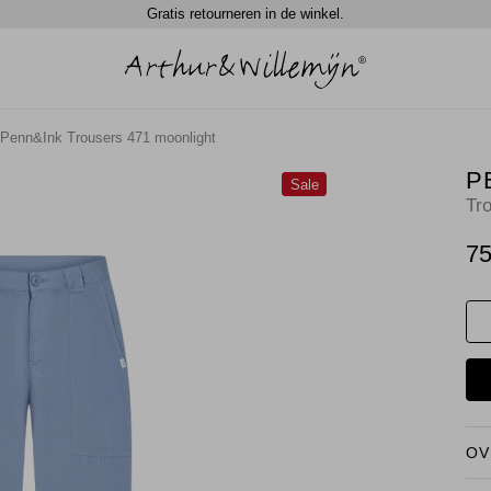
Gratis retourneren in de winkel.
Penn&Ink Trousers 471 moonlight
P
Sale
Tr
75
OV