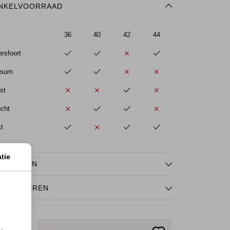
NKELVOORRAAD
36
40
42
44
rsfoort
ssum
st
echt
st
tie
NMERKEN
TOURNEREN