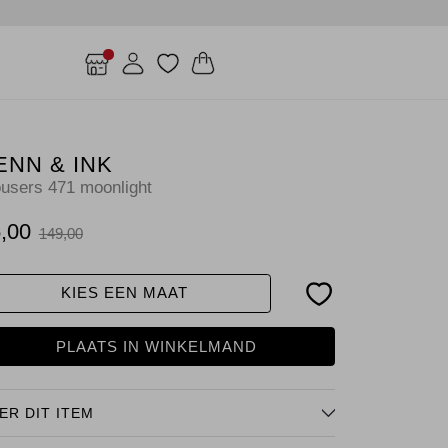
ENN & INK
ousers 471 moonlight
,00
149,00
KIES EEN MAAT
PLAATS IN WINKELMAND
ER DIT ITEM