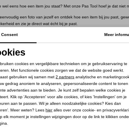
 je wel eens hoe een item jou staat? Met onze Pas Tool hoef je dat niet 
eenvoudig een foto van jezelf en ontdek hoe een item bij jou past, ge
erheid en zie je direct wat écht bij je past.
 VOORDAT JE KOOPT.
Consent
Meer informa
ERKT HET
okies
d je foto
Noodzakelijke cookies
Personalisatie cookies
 duidelijke foto van jezelf. Hoe rustiger de foto, hoe beter het resultaat
bruiken cookies en vergelijkbare technieken om je gebruikservaring te
teren. Met functionele cookies zorgen we dat de website goed werkt.
 een item
Analytische cookies
Marketing cookies
aast gebruiken wij samen met
2 partners
analytische en marketingcoo
r het item dat je wilt passen. Denk aan een top, blazer of jurk die je a
uw gedrag anoniem te analyseren, gepersonaliseerde content te tonen
k jouw look
nte advertenties aan te bieden. Je kunt zelf bepalen welke cookies je
l laat zien hoe het item jou staat. Zo krijg je een goed beeld van de pa
eert. Klik op 'Accepteren' voor alle cookies, of kies 'Instellingen' om je
euren aan te passen. Wil je alleen noodzakelijke cookies? Kies dan
 met vertrouwen
eren'. Meer weten? Lees
hier
alles over onze cookie- en privacyverklar
n met de look? Shop het item direct en weet beter wat je kunt verwach
p elk moment je instellingen wijzigingen door op de link te klikken ond
gina.
OONLIJK & EENVOUDIG