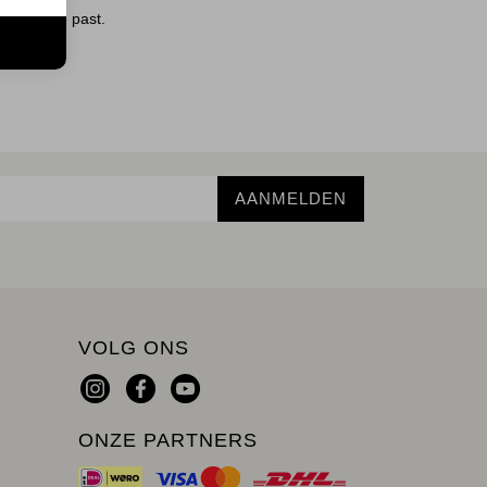
wat bij je past.
n
AANMELDEN
VOLG ONS
ONZE PARTNERS