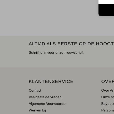
De Pas T
Shop me
ALTIJD ALS EERSTE OP DE HOOGT
Schrijf je in voor onze nieuwsbrief.
KLANTENSERVICE
OVE
Contact
Over Ar
Veelgestelde vragen
Onze st
Algemene Voorwaarden
Beyoutie
Werken bij
Person