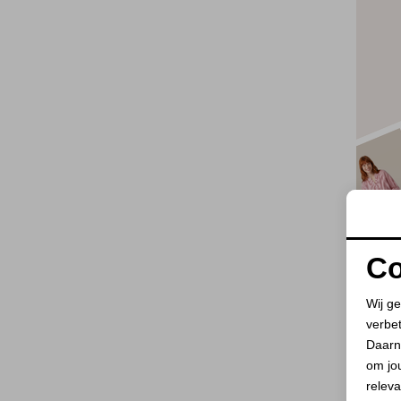
Co
Wij ge
verbe
Daarn
om jo
releva