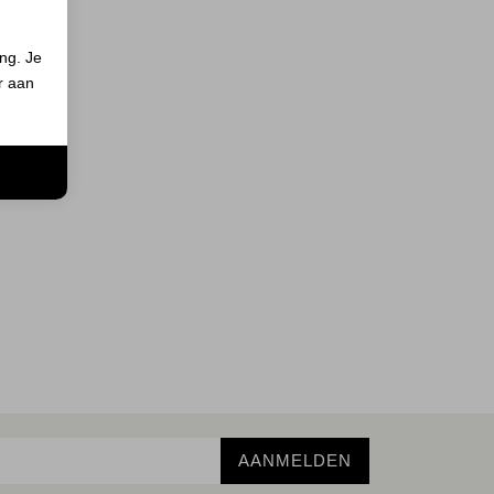
ing. Je
er aan
n
AANMELDEN