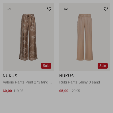
1
/2
1
/2
Sale
Sale
NUKUS
NUKUS
Valerie Pants Print 273 fango/offwhite
Rubi Pants Shiny 9 sand
60,00
65,00
119,95
129,95