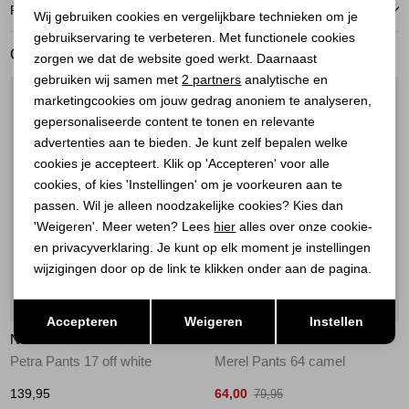
Noodzakelijke cookies
RETOURNEREN
Wij gebruiken cookies en vergelijkbare technieken om je
gebruikservaring te verbeteren. Met functionele cookies
Personalisatie cookies
GERELATEERDE PRODUCTEN
zorgen we dat de website goed werkt. Daarnaast
Analytische cookies
gebruiken wij samen met
2 partners
analytische en
1
/2
1
/2
marketingcookies om jouw gedrag anoniem te analyseren,
Marketing cookies
gepersonaliseerde content te tonen en relevante
advertenties aan te bieden. Je kunt zelf bepalen welke
cookies je accepteert. Klik op 'Accepteren' voor alle
cookies, of kies 'Instellingen' om je voorkeuren aan te
passen. Wil je alleen noodzakelijke cookies? Kies dan
'Weigeren'. Meer weten? Lees
hier
alles over onze cookie-
en privacyverklaring. Je kunt op elk moment je instellingen
wijzigingen door op de link te klikken onder aan de pagina.
Nieuw
Sale
Opslaan
Terug
Accepteren
Weigeren
Instellen
NUKUS
NUKUS
Petra Pants 17 off white
Merel Pants 64 camel
139,95
64,00
79,95