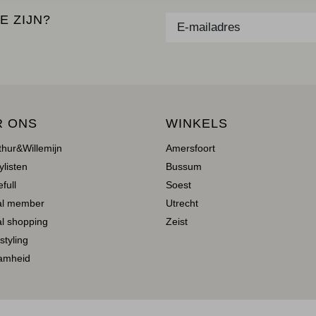
E ZIJN?
R ONS
WINKELS
thur&Willemijn
Amersfoort
ylisten
Bussum
full
Soest
al member
Utrecht
l shopping
Zeist
 styling
amheid