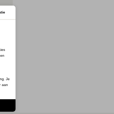
tie
kies
 en
s
ing. Je
er aan
n