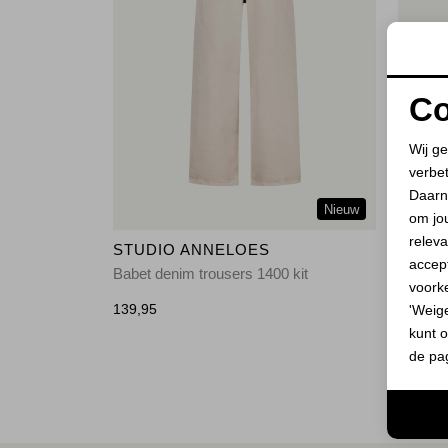
Co
Wij ge
verbe
Daarn
Nieuw
om jo
releva
STUDIO ANNELOES
STUD
accept
Babet denim trousers 1400 kit
Babet d
voork
139,95
70,00
'Weig
1
kunt o
de pa