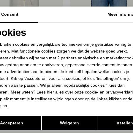
Consent
Meer informa
okies
Noodzakelijke cookies
Personalisatie cookies
bruiken cookies en vergelijkbare technieken om je gebruikservaring te
teren. Met functionele cookies zorgen we dat de website goed werkt.
Analytische cookies
Marketing cookies
aast gebruiken wij samen met
2 partners
analytische en marketingcoo
50%
uw gedrag anoniem te analyseren, gepersonaliseerde content te tonen
nte advertenties aan te bieden. Je kunt zelf bepalen welke cookies je
IO ANNELOES
STUDIO ANNELOES
eert. Klik op 'Accepteren' voor alle cookies, of kies 'Instellingen' om je
enim trousers 1100 off white
Babet denim trousers 6400 jean
euren aan te passen. Wil je alleen noodzakelijke cookies? Kies dan
139,95
eren'. Meer weten? Lees
hier
alles over onze cookie- en privacyverklar
39,95
p elk moment je instellingen wijzigingen door op de link te klikken ond
gina.
Opslaan
Terug
Accepteren
Weigeren
Instelle