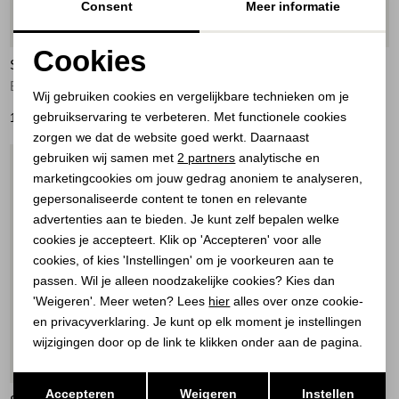
Consent
Meer informatie
Cookies
STUDIO ANNELOES
STUDIO ANNELOES
Noodzakelijke cookies
Benja bomber jacket 8700 espresso
Benja bomber jacket 6900 Dark Blue
Wij gebruiken cookies en vergelijkbare technieken om je
gebruikservaring te verbeteren. Met functionele cookies
Personalisatie cookies
149,95
149,95
zorgen we dat de website goed werkt. Daarnaast
Analytische cookies
gebruiken wij samen met
2 partners
analytische en
1
/2
marketingcookies om jouw gedrag anoniem te analyseren,
Marketing cookies
gepersonaliseerde content te tonen en relevante
advertenties aan te bieden. Je kunt zelf bepalen welke
cookies je accepteert. Klik op 'Accepteren' voor alle
cookies, of kies 'Instellingen' om je voorkeuren aan te
passen. Wil je alleen noodzakelijke cookies? Kies dan
'Weigeren'. Meer weten? Lees
hier
alles over onze cookie-
en privacyverklaring. Je kunt op elk moment je instellingen
wijzigingen door op de link te klikken onder aan de pagina.
60%
Opslaan
Terug
Accepteren
Weigeren
Instellen