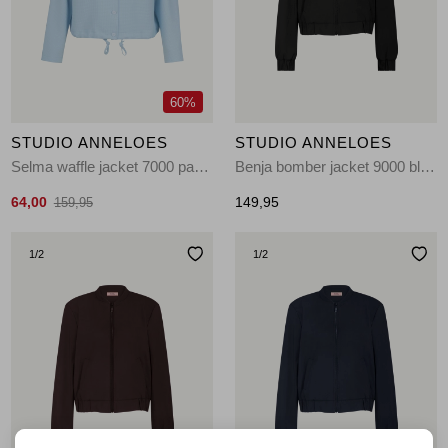
Jassen
Jeans
60%
Jurken en rokken
STUDIO ANNELOES
STUDIO ANNELOES
Schoenen
Selma waffle jacket 7000 pastel blue
Benja bomber jacket 9000 black
64,00
149,95
159,95
Tops
1
/2
1
/2
Truien en vesten