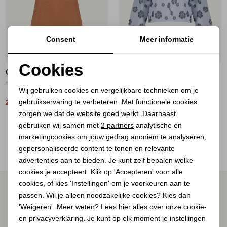
Jassen
Jeans
Consent
Meer informatie
50%
60%
Jurken en rokken
Cookies
GEISHA
GEISHA
Noodzakelijke cookies
Schoenen
T-shirt lurex V-neck 202 ginger
top 600 light blue/navy
Wij gebruiken cookies en vergelijkbare technieken om je
gebruikservaring te verbeteren. Met functionele cookies
Personalisatie cookies
25,00
32,00
49,99
79,99
Tops
zorgen we dat de website goed werkt. Daarnaast
Analytische cookies
gebruiken wij samen met
2 partners
analytische en
2
Filter
Truien en vesten
marketingcookies om jouw gedrag anoniem te analyseren,
Marketing cookies
gepersonaliseerde content te tonen en relevante
advertenties aan te bieden. Je kunt zelf bepalen welke
cookies je accepteert. Klik op 'Accepteren' voor alle
cookies, of kies 'Instellingen' om je voorkeuren aan te
ALTIJD ALS EERSTE OP DE HOOGTE ZIJN?
passen. Wil je alleen noodzakelijke cookies? Kies dan
Schrijf je in voor onze nieuwsbrief.
'Weigeren'. Meer weten? Lees
hier
alles over onze cookie-
en privacyverklaring. Je kunt op elk moment je instellingen