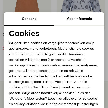
Jassen
Jeans
Consent
Meer informatie
50%
60%
Jurken en rokken
Cookies
GEISHA
GEISHA
Noodzakelijke cookies
Schoenen
T-shirt lurex V-neck 202 ginger
top 600 light blue/navy
Wij gebruiken cookies en vergelijkbare technieken om je
gebruikservaring te verbeteren. Met functionele cookies
Personalisatie cookies
25,00
32,00
49,99
79,99
Tops
zorgen we dat de website goed werkt. Daarnaast
Analytische cookies
gebruiken wij samen met
2 partners
analytische en
2
Filter
Truien en vesten
marketingcookies om jouw gedrag anoniem te analyseren,
Marketing cookies
gepersonaliseerde content te tonen en relevante
advertenties aan te bieden. Je kunt zelf bepalen welke
cookies je accepteert. Klik op 'Accepteren' voor alle
cookies, of kies 'Instellingen' om je voorkeuren aan te
ALTIJD ALS EERSTE OP DE HOOGTE ZIJN?
passen. Wil je alleen noodzakelijke cookies? Kies dan
Schrijf je in voor onze nieuwsbrief.
'Weigeren'. Meer weten? Lees
hier
alles over onze cookie-
en privacyverklaring. Je kunt op elk moment je instellingen