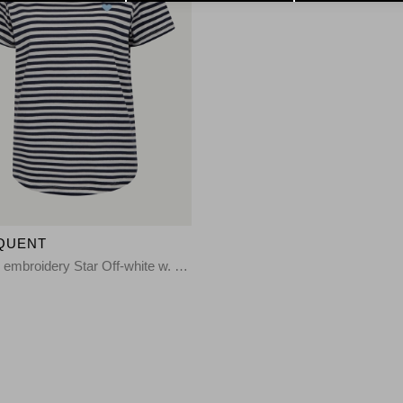
QUENT
Striped, embroidery Star Off-white w. Blue Bell