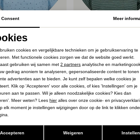
Consent
Meer informa
okies
Noodzakelijke cookies
Personalisatie cookies
bruiken cookies en vergelijkbare technieken om je gebruikservaring te
teren. Met functionele cookies zorgen we dat de website goed werkt.
Analytische cookies
Marketing cookies
aast gebruiken wij samen met
2 partners
analytische en marketingcoo
50%
uw gedrag anoniem te analyseren, gepersonaliseerde content te tonen
nte advertenties aan te bieden. Je kunt zelf bepalen welke cookies je
QUENT
FREEQUENT
eert. Klik op 'Accepteren' voor alle cookies, of kies 'Instellingen' om je
ail, print Blue Bell w. Navy Blazer
Print Dark Forest w. Star Off-Wh
euren aan te passen. Wil je alleen noodzakelijke cookies? Kies dan
10,00
eren'. Meer weten? Lees
hier
alles over onze cookie- en privacyverklar
9,95
19,95
p elk moment je instellingen wijzigingen door op de link te klikken ond
gina.
Opslaan
Terug
Accepteren
Weigeren
Instelle