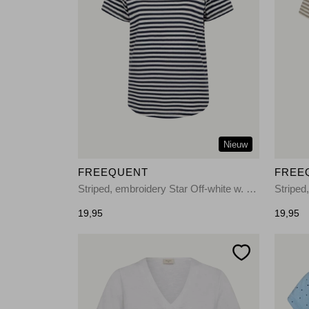
Nieuw
FREEQUENT
FREE
Striped, embroidery Star Off-white w. Navy Blazer
19,95
19,95