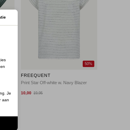
tie
kies
50%
50%
 en
FREEQUENT
ite
Print Star Off-white w. Navy Blazer
10,00
ing. Je
19,95
er aan
n