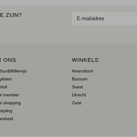
E ZIJN?
R ONS
WINKELS
thur&Willemijn
Amersfoort
ylisten
Bussum
full
Soest
al member
Utrecht
l shopping
Zeist
 styling
amheid