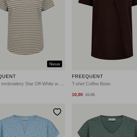
Nieuw
QUENT
FREEQUENT
Striped, embroidery Star Off-White w. Silver Mink
T-shirt Coffee Bean
10,00
19,95