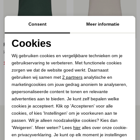
Jassen
Jeans
Consent
Meer informatie
20%
20%
Jurken en rokken
Cookies
FREEQUENT
FREEQUENT
Noodzakelijke cookies
Schoenen
knitted tank top Dark forest
knitted tank top Moonbeam
Wij gebruiken cookies en vergelijkbare technieken om je
gebruikservaring te verbeteren. Met functionele cookies
Personalisatie cookies
16,00
16,00
19,95
19,95
Tops
zorgen we dat de website goed werkt. Daarnaast
Analytische cookies
gebruiken wij samen met
2 partners
analytische en
2
Filter
Truien en vesten
marketingcookies om jouw gedrag anoniem te analyseren,
Marketing cookies
gepersonaliseerde content te tonen en relevante
advertenties aan te bieden. Je kunt zelf bepalen welke
cookies je accepteert. Klik op 'Accepteren' voor alle
cookies, of kies 'Instellingen' om je voorkeuren aan te
ALTIJD ALS EERSTE OP DE HOOGTE ZIJN?
passen. Wil je alleen noodzakelijke cookies? Kies dan
Schrijf je in voor onze nieuwsbrief.
'Weigeren'. Meer weten? Lees
hier
alles over onze cookie-
en privacyverklaring. Je kunt op elk moment je instellingen