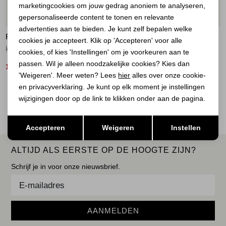
marketingcookies om jouw gedrag anoniem te analyseren,
Marketing cookies
20%
50%
gepersonaliseerde content te tonen en relevante
advertenties aan te bieden. Je kunt zelf bepalen welke
FREEQUENT
FREEQUENT
cookies je accepteert. Klik op 'Accepteren' voor alle
knitted tank top Moonbeam
Tanktop, gestreept Brilliant White w. Moonbeam
cookies, of kies 'Instellingen' om je voorkeuren aan te
passen. Wil je alleen noodzakelijke cookies? Kies dan
16,00
15,00
19,95
29,95
'Weigeren'. Meer weten? Lees
hier
alles over onze cookie-
en privacyverklaring. Je kunt op elk moment je instellingen
2
Filter
wijzigingen door op de link te klikken onder aan de pagina.
Opslaan
Terug
Accepteren
Weigeren
Instellen
ALTIJD ALS EERSTE OP DE HOOGTE ZIJN?
Schrijf je in voor onze nieuwsbrief.
AANMELDEN