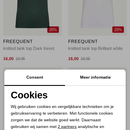
Jassen
Jeans
20%
20%
Jurken en rokken
FREEQUENT
FREEQUENT
Schoenen
knitted tank top Dark forest
knitted tank top Brilliant white
16,00
16,00
19,95
19,95
Tops
1
/2
1
/2
Consent
Meer informatie
Truien en vesten
Cookies
Noodzakelijke cookies
Wij gebruiken cookies en vergelijkbare technieken om je
gebruikservaring te verbeteren. Met functionele cookies
Personalisatie cookies
zorgen we dat de website goed werkt. Daarnaast
Analytische cookies
gebruiken wij samen met
2 partners
analytische en