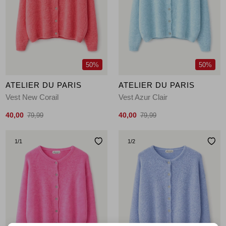
Jassen
Jeans
Jurken en rokken
50%
50%
Schoenen
ATELIER DU PARIS
ATELIER DU PARIS
Vest New Corail
Vest Azur Clair
Tops
40,00
40,00
79,99
79,99
Truien en vesten
1
/1
1
/2