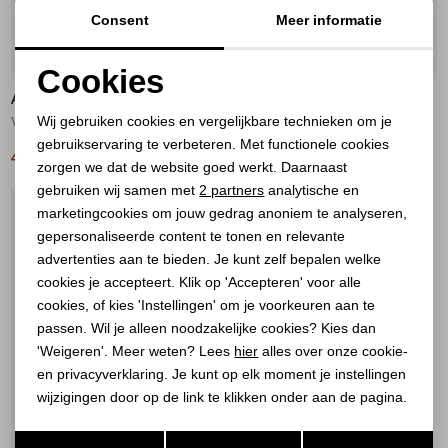
Consent
Meer informatie
50%
50%
Cookies
ATELIER DU PARIS
ATELIER DU PARIS
Noodzakelijke cookies
Wij gebruiken cookies en vergelijkbare technieken om je
Vest Rose Bonbon
Vest Blue Clair
gebruikservaring te verbeteren. Met functionele cookies
Personalisatie cookies
40,00
40,00
79,99
79,99
zorgen we dat de website goed werkt. Daarnaast
Analytische cookies
gebruiken wij samen met
2 partners
analytische en
1
/1
marketingcookies om jouw gedrag anoniem te analyseren,
Marketing cookies
gepersonaliseerde content te tonen en relevante
advertenties aan te bieden. Je kunt zelf bepalen welke
cookies je accepteert. Klik op 'Accepteren' voor alle
cookies, of kies 'Instellingen' om je voorkeuren aan te
passen. Wil je alleen noodzakelijke cookies? Kies dan
'Weigeren'. Meer weten? Lees
hier
alles over onze cookie-
en privacyverklaring. Je kunt op elk moment je instellingen
wijzigingen door op de link te klikken onder aan de pagina.
50%
Opslaan
Terug