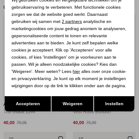
GERELATEERDE PRODUCTEN
gebruikservaring te verbeteren. Met functionele cookies
Personalisatie cookies
zorgen we dat de website goed werkt. Daarnaast
Analytische cookies
gebruiken wij samen met
2 partners
analytische en
1
/1
1
/1
marketingcookies om jouw gedrag anoniem te analyseren,
Marketing cookies
gepersonaliseerde content te tonen en relevante
advertenties aan te bieden. Je kunt zelf bepalen welke
cookies je accepteert. Klik op 'Accepteren' voor alle
cookies, of kies 'Instellingen' om je voorkeuren aan te
passen. Wil je alleen noodzakelijke cookies? Kies dan
'Weigeren'. Meer weten? Lees
hier
alles over onze cookie-
en privacyverklaring. Je kunt op elk moment je instellingen
wijzigingen door op de link te klikken onder aan de pagina.
Sale
Sale
Opslaan
Terug
Accepteren
Weigeren
Instellen
ATELIER DU PARIS
ATELIER DU PARIS
Trui Giada 1144
Vest Rose Bonbon
40,00
40,00
79,95
79,99
1
/1
1
/2