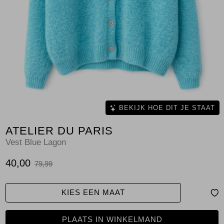
Jassen
Jeans
Jurken en rokken
Schoenen
Tops
BEKIJK HOE DIT JE STAAT
ATELIER DU PARIS
Truien en vesten
Vest Blue Lagon
40,00
79,99
KIES EEN MAAT
PLAATS IN WINKELMAND