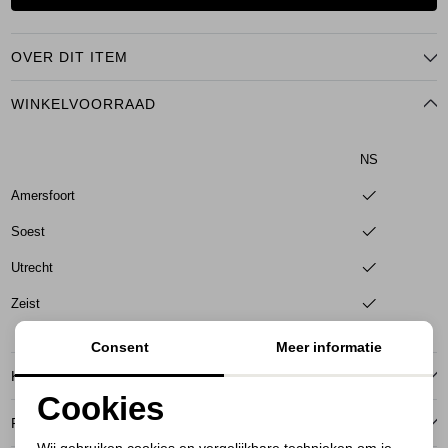
OVER DIT ITEM
WINKELVOORRAAD
NS
Amersfoort
Soest
Utrecht
Zeist
Consent
Meer informatie
KENMERKEN
Cookies
RETOURNEREN
Noodzakelijke cookies
Wij gebruiken cookies en vergelijkbare technieken om je