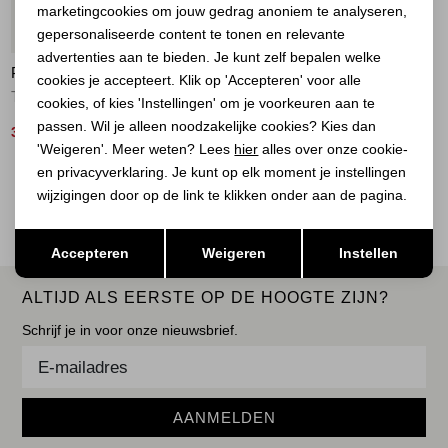
marketingcookies om jouw gedrag anoniem te analyseren,
Marketing cookies
60%
gepersonaliseerde content te tonen en relevante
advertenties aan te bieden. Je kunt zelf bepalen welke
PENN & INK
cookies je accepteert. Klik op 'Accepteren' voor alle
T-shirt print 409/01 oyster-white
cookies, of kies 'Instellingen' om je voorkeuren aan te
passen. Wil je alleen noodzakelijke cookies? Kies dan
36,00
89,00
'Weigeren'. Meer weten? Lees
hier
alles over onze cookie-
en privacyverklaring. Je kunt op elk moment je instellingen
2
Filter
wijzigingen door op de link te klikken onder aan de pagina.
Opslaan
Terug
Accepteren
Weigeren
Instellen
ALTIJD ALS EERSTE OP DE HOOGTE ZIJN?
Schrijf je in voor onze nieuwsbrief.
AANMELDEN