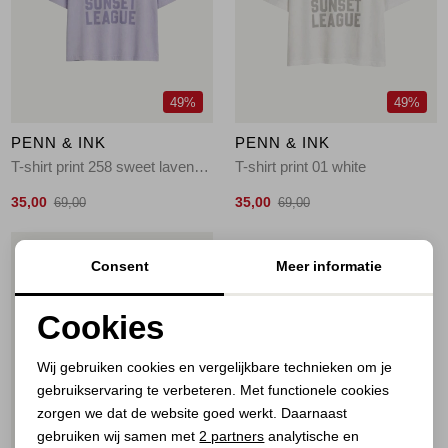
Jassen
Jeans
49%
49%
Jurken en rokken
PENN & INK
PENN & INK
Schoenen
T-shirt print 258 sweet lavender
T-shirt print 01 white
35,00
35,00
69,00
69,00
Tops
1
/2
Consent
Meer informatie
Truien en vesten
Cookies
Noodzakelijke cookies
Wij gebruiken cookies en vergelijkbare technieken om je
gebruikservaring te verbeteren. Met functionele cookies
Personalisatie cookies
zorgen we dat de website goed werkt. Daarnaast
Analytische cookies
gebruiken wij samen met
2 partners
analytische en