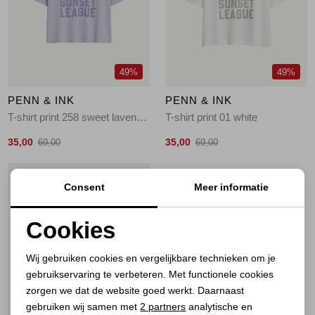
Jassen
Jeans
49%
49%
Jurken en rokken
PENN & INK
PENN & INK
Schoenen
T-shirt print 258 sweet lavender
T-shirt print 01 white
35,00
35,00
69,00
69,00
Tops
1
/2
Consent
Meer informatie
Truien en vesten
Cookies
Noodzakelijke cookies
Wij gebruiken cookies en vergelijkbare technieken om je
gebruikservaring te verbeteren. Met functionele cookies
Personalisatie cookies
zorgen we dat de website goed werkt. Daarnaast
Analytische cookies
gebruiken wij samen met
2 partners
analytische en