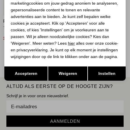
marketingcookies om jouw gedrag anoniem te analyseren,
Marketing cookies
60%
gepersonaliseerde content te tonen en relevante
advertenties aan te bieden. Je kunt zelf bepalen welke
PENN & INK
cookies je accepteert. Klik op 'Accepteren' voor alle
T-shirt print 409/01 oyster-white
cookies, of kies 'Instellingen' om je voorkeuren aan te
passen. Wil je alleen noodzakelijke cookies? Kies dan
36,00
89,00
'Weigeren'. Meer weten? Lees
hier
alles over onze cookie-
en privacyverklaring. Je kunt op elk moment je instellingen
2
Filter
wijzigingen door op de link te klikken onder aan de pagina.
Opslaan
Terug
Accepteren
Weigeren
Instellen
ALTIJD ALS EERSTE OP DE HOOGTE ZIJN?
Schrijf je in voor onze nieuwsbrief.
AANMELDEN