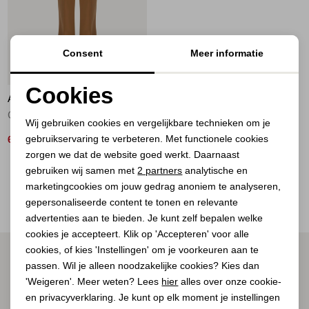
Jassen
Jeans
Consent
Meer informatie
50%
Jurken en rokken
Cookies
AAIKO
Noodzakelijke cookies
Schoenen
CHANTELLE R PES 345 181025 ALMOND
Wij gebruiken cookies en vergelijkbare technieken om je
gebruikservaring te verbeteren. Met functionele cookies
Personalisatie cookies
62,00
124,95
Tops
zorgen we dat de website goed werkt. Daarnaast
Analytische cookies
gebruiken wij samen met
2 partners
analytische en
2
Filter
Truien en vesten
marketingcookies om jouw gedrag anoniem te analyseren,
Marketing cookies
gepersonaliseerde content te tonen en relevante
advertenties aan te bieden. Je kunt zelf bepalen welke
cookies je accepteert. Klik op 'Accepteren' voor alle
cookies, of kies 'Instellingen' om je voorkeuren aan te
ALTIJD ALS EERSTE OP DE HOOGTE ZIJN?
passen. Wil je alleen noodzakelijke cookies? Kies dan
Schrijf je in voor onze nieuwsbrief.
'Weigeren'. Meer weten? Lees
hier
alles over onze cookie-
en privacyverklaring. Je kunt op elk moment je instellingen