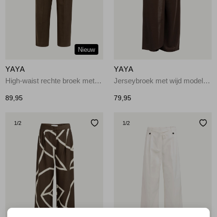
Jassen
Jeans
Nieuw
Jurken en rokken
YAYA
YAYA
Schoenen
High-waist rechte broek met sj 90840
Jerseybroek met wijd model en 99074
89,95
79,95
Tops
1
/2
1
/2
Truien en vesten