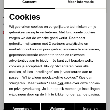
Consent
Meer informatie
20%
50%
Cookies
YAYA
YAYA
Noodzakelijke cookies
Woven printed wide leg trouser 912161
Geweven broek met strikkoord 99049
Wij gebruiken cookies en vergelijkbare technieken om je
gebruikservaring te verbeteren. Met functionele cookies
Personalisatie cookies
64,00
45,00
79,95
89,95
zorgen we dat de website goed werkt. Daarnaast
Analytische cookies
gebruiken wij samen met
2 partners
analytische en
1
/2
marketingcookies om jouw gedrag anoniem te analyseren,
Marketing cookies
gepersonaliseerde content te tonen en relevante
advertenties aan te bieden. Je kunt zelf bepalen welke
cookies je accepteert. Klik op 'Accepteren' voor alle
cookies, of kies 'Instellingen' om je voorkeuren aan te
passen. Wil je alleen noodzakelijke cookies? Kies dan
'Weigeren'. Meer weten? Lees
hier
alles over onze cookie-
en privacyverklaring. Je kunt op elk moment je instellingen
wijzigingen door op de link te klikken onder aan de pagina.
60%
Opslaan
Terug
Accepteren
Weigeren
Instellen