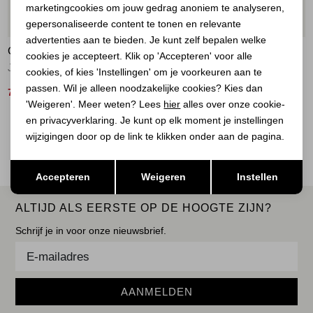
marketingcookies om jouw gedrag anoniem te analyseren,
Marketing cookies
50%
50%
gepersonaliseerde content te tonen en relevante
advertenties aan te bieden. Je kunt zelf bepalen welke
COVERED
COVERED
cookies je accepteert. Klik op 'Accepteren' voor alle
Jack Thamara Smoke Beige
Jack Gina Cub
cookies, of kies 'Instellingen' om je voorkeuren aan te
passen. Wil je alleen noodzakelijke cookies? Kies dan
75,00
50,00
149,99
99,99
'Weigeren'. Meer weten? Lees
hier
alles over onze cookie-
en privacyverklaring. Je kunt op elk moment je instellingen
1
Filter
wijzigingen door op de link te klikken onder aan de pagina.
Opslaan
Terug
Accepteren
Weigeren
Instellen
ALTIJD ALS EERSTE OP DE HOOGTE ZIJN?
Schrijf je in voor onze nieuwsbrief.
AANMELDEN