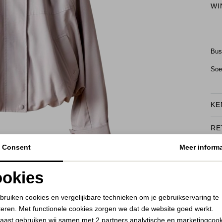
WI
Bu
Soe
KE
RE
BEKIJK HOE DIT JE STAAT
Consent
Meer informa
okies
Noodzakelijke cookies
Personalisatie cookies
bruiken cookies en vergelijkbare technieken om je gebruikservaring te
teren. Met functionele cookies zorgen we dat de website goed werkt.
Analytische cookies
Marketing cookies
aast gebruiken wij samen met
2 partners
analytische en marketingcoo