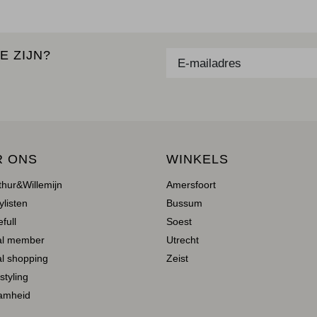
E ZIJN?
R ONS
WINKELS
thur&Willemijn
Amersfoort
ylisten
Bussum
full
Soest
al member
Utrecht
l shopping
Zeist
 styling
amheid