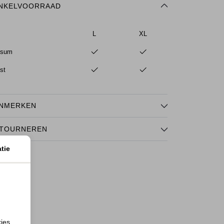
NKELVOORRAAD
L
XL
ssum
st
NMERKEN
TOURNEREN
tie
kies