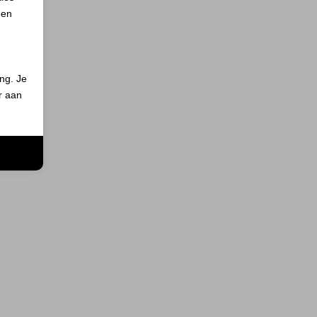
 en
ing. Je
er aan
n