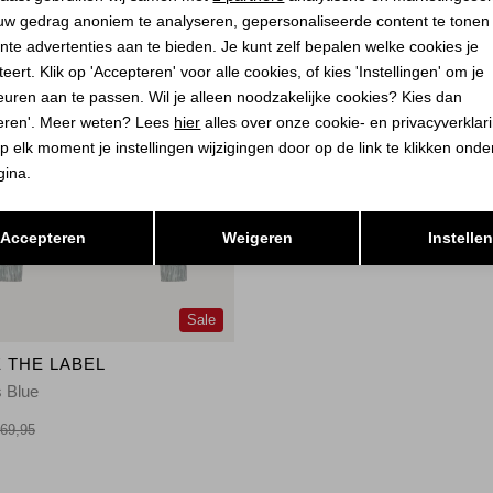
uw gedrag anoniem te analyseren, gepersonaliseerde content te tonen
nte advertenties aan te bieden. Je kunt zelf bepalen welke cookies je
eert. Klik op 'Accepteren' voor alle cookies, of kies 'Instellingen' om je
euren aan te passen. Wil je alleen noodzakelijke cookies? Kies dan
eren'. Meer weten? Lees
hier
alles over onze cookie- en privacyverklar
p elk moment je instellingen wijzigingen door op de link te klikken ond
gina.
Opslaan
Terug
Accepteren
Weigeren
Instelle
Sale
 THE LABEL
 Blue
69,95