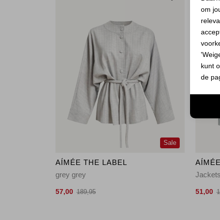
om jo
releva
accept
voork
'Weig
kunt o
de pa
Sale
AÍMÉE THE LABEL
AÍMÉE
grey grey
Jackets
57,00
51,00
189,95
1