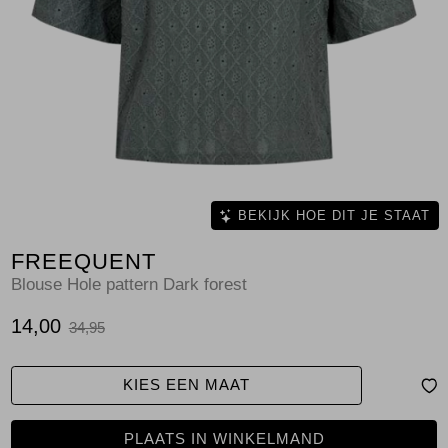
Jassen
Jeans
Jurken en rokken
Schoenen
Tops
BEKIJK HOE DIT JE STAAT
FREEQUENT
Truien en vesten
Blouse Hole pattern Dark forest
14,00
34,95
KIES EEN MAAT
PLAATS IN WINKELMAND