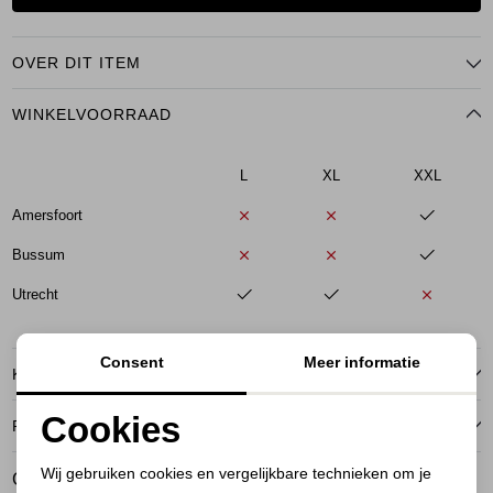
OVER DIT ITEM
WINKELVOORRAAD
L
XL
XXL
Amersfoort
Bussum
Utrecht
Consent
Meer informatie
KENMERKEN
Cookies
RETOURNEREN
Noodzakelijke cookies
Wij gebruiken cookies en vergelijkbare technieken om je
GERELATEERDE PRODUCTEN