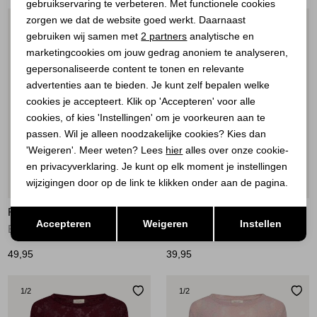
gebruikservaring te verbeteren. Met functionele cookies
Personalisatie cookies
zorgen we dat de website goed werkt. Daarnaast
1
/2
1
/2
Analytische cookies
gebruiken wij samen met
2 partners
analytische en
marketingcookies om jouw gedrag anoniem te analyseren,
Marketing cookies
gepersonaliseerde content te tonen en relevante
advertenties aan te bieden. Je kunt zelf bepalen welke
cookies je accepteert. Klik op 'Accepteren' voor alle
cookies, of kies 'Instellingen' om je voorkeuren aan te
passen. Wil je alleen noodzakelijke cookies? Kies dan
'Weigeren'. Meer weten? Lees
hier
alles over onze cookie-
en privacyverklaring. Je kunt op elk moment je instellingen
wijzigingen door op de link te klikken onder aan de pagina.
Nieuw
Nieuw
Opslaan
FREEQUENT
FREEQUENT
Terug
Accepteren
Weigeren
Instellen
Blouse Moonbeam w. Mole
Blouse structure Mole
49,95
39,95
1
/2
1
/2