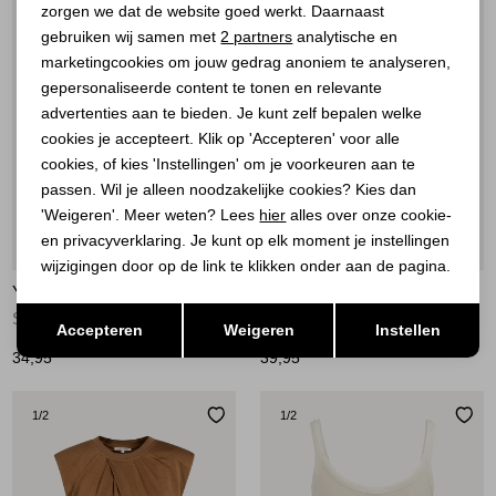
zorgen we dat de website goed werkt. Daarnaast
Analytische cookies
gebruiken wij samen met
2 partners
analytische en
marketingcookies om jouw gedrag anoniem te analyseren,
Marketing cookies
gepersonaliseerde content te tonen en relevante
advertenties aan te bieden. Je kunt zelf bepalen welke
cookies je accepteert. Klik op 'Accepteren' voor alle
cookies, of kies 'Instellingen' om je voorkeuren aan te
passen. Wil je alleen noodzakelijke cookies? Kies dan
'Weigeren'. Meer weten? Lees
hier
alles over onze cookie-
en privacyverklaring. Je kunt op elk moment je instellingen
Nieuw
Nieuw
wijzigingen door op de link te klikken onder aan de pagina.
YAYA
YAYA
Opslaan
Terug
Singlet met mesh rand 90814
Mouwloos topje met onafgewerkt 90840
Accepteren
Weigeren
Instellen
34,95
39,95
1
/2
1
/2