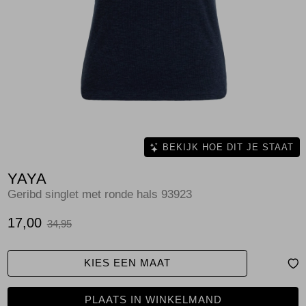
Jassen
Jeans
Jurken en rokken
Schoenen
Tops
BEKIJK HOE DIT JE STAAT
YAYA
Truien en vesten
Geribd singlet met ronde hals 93923
17,00
34,95
KIES EEN MAAT
PLAATS IN WINKELMAND