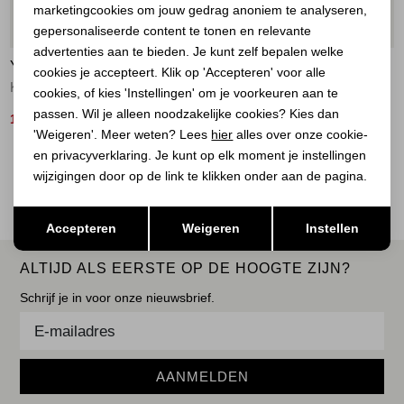
marketingcookies om jouw gedrag anoniem te analyseren,
Marketing cookies
70%
60%
gepersonaliseerde content te tonen en relevante
advertenties aan te bieden. Je kunt zelf bepalen welke
YAYA
YAYA
cookies je accepteert. Klik op 'Accepteren' voor alle
Katoenen longsleeve shirt 30905
T-shirt met flockprint 442031
cookies, of kies 'Instellingen' om je voorkeuren aan te
passen. Wil je alleen noodzakelijke cookies? Kies dan
15,00
16,00
49,95
39,95
'Weigeren'. Meer weten? Lees
hier
alles over onze cookie-
en privacyverklaring. Je kunt op elk moment je instellingen
2
Filter
wijzigingen door op de link te klikken onder aan de pagina.
Opslaan
Terug
Accepteren
Weigeren
Instellen
ALTIJD ALS EERSTE OP DE HOOGTE ZIJN?
Schrijf je in voor onze nieuwsbrief.
AANMELDEN