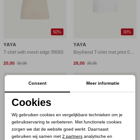
Jassen
Jeans
50%
30%
Jurken en rokken
YAYA
YAYA
Schoenen
T-shirt with mesh edge 99065
Boyfriend T-shirt met print 000001
20,00
28,00
39,95
39,95
Tops
1
/2
1
/2
Consent
Meer informatie
Truien en vesten
Cookies
Noodzakelijke cookies
Wij gebruiken cookies en vergelijkbare technieken om je
gebruikservaring te verbeteren. Met functionele cookies
Personalisatie cookies
zorgen we dat de website goed werkt. Daarnaast
Analytische cookies
gebruiken wij samen met
2 partners
analytische en