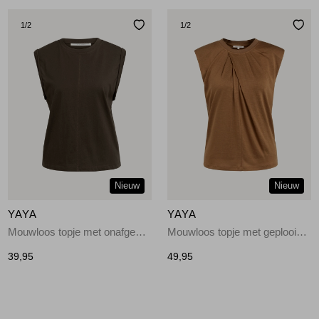
1
/2
1
/2
Nieuw
Nieuw
YAYA
YAYA
Mouwloos topje met onafgewerkt 90840
Mouwloos topje met geplooide h 81025
39,95
49,95