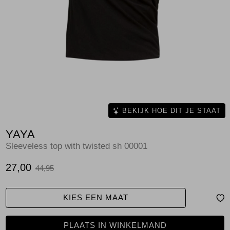
Jassen
Jeans
Jurken en rokken
Schoenen
Tops
BEKIJK HOE DIT JE STAAT
YAYA
Truien en vesten
Sleeveless top with twisted sh 00001
27,00
44,95
KIES EEN MAAT
PLAATS IN WINKELMAND