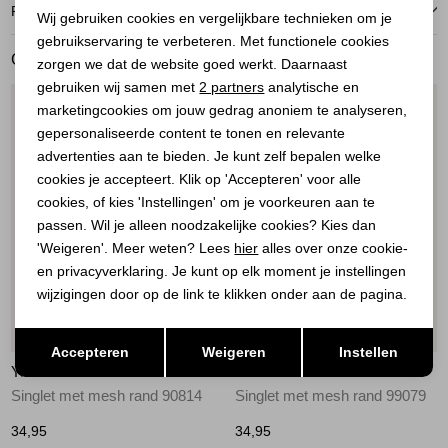
Noodzakelijke cookies
RETOURNEREN
Wij gebruiken cookies en vergelijkbare technieken om je
gebruikservaring te verbeteren. Met functionele cookies
Personalisatie cookies
GERELATEERDE PRODUCTEN
zorgen we dat de website goed werkt. Daarnaast
Analytische cookies
gebruiken wij samen met
2 partners
analytische en
1
/2
1
/2
marketingcookies om jouw gedrag anoniem te analyseren,
Marketing cookies
gepersonaliseerde content te tonen en relevante
advertenties aan te bieden. Je kunt zelf bepalen welke
cookies je accepteert. Klik op 'Accepteren' voor alle
cookies, of kies 'Instellingen' om je voorkeuren aan te
passen. Wil je alleen noodzakelijke cookies? Kies dan
'Weigeren'. Meer weten? Lees
hier
alles over onze cookie-
en privacyverklaring. Je kunt op elk moment je instellingen
wijzigingen door op de link te klikken onder aan de pagina.
Nieuw
Nieuw
Opslaan
Terug
Accepteren
Weigeren
Instellen
YAYA
YAYA
Singlet met mesh rand 90814
Singlet met mesh rand 99079
34,95
34,95