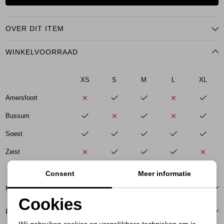
OVER DIT ITEM
WINKELVOORRAAD
XS
S
M
L
XL
Amersfoort
Bussum
Soest
Zeist
Consent
Meer informatie
KENMERKEN
Cookies
RETOURNEREN
Noodzakelijke cookies
Wij gebruiken cookies en vergelijkbare technieken om je