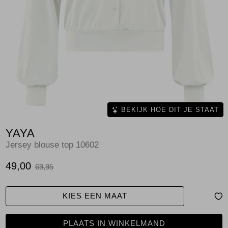
Jassen
Jeans
Jurken en rokken
Schoenen
Tops
BEKIJK HOE DIT JE STAAT
YAYA
Truien en vesten
Jersey blouse top 10602
49,00
69,95
KIES EEN MAAT
PLAATS IN WINKELMAND