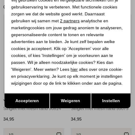
GERELATEERDE PRODUCTEN
gebruikservaring te verbeteren. Met functionele cookies
Personalisatie cookies
zorgen we dat de website goed werkt. Daarnaast
Analytische cookies
gebruiken wij samen met
2 partners
analytische en
1
/2
1
/2
marketingcookies om jouw gedrag anoniem te analyseren,
Marketing cookies
gepersonaliseerde content te tonen en relevante
advertenties aan te bieden. Je kunt zelf bepalen welke
cookies je accepteert. Klik op 'Accepteren' voor alle
cookies, of kies 'Instellingen' om je voorkeuren aan te
passen. Wil je alleen noodzakelijke cookies? Kies dan
'Weigeren'. Meer weten? Lees
hier
alles over onze cookie-
en privacyverklaring. Je kunt op elk moment je instellingen
wijzigingen door op de link te klikken onder aan de pagina.
Nieuw
Nieuw
Opslaan
Terug
Accepteren
Weigeren
Instellen
YAYA
YAYA
Singlet met mesh rand 90814
Singlet met mesh rand 99079
34,95
34,95
1
/2
1
/2