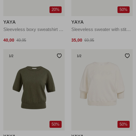
20%
50%
YAYA
YAYA
Sleeveless boxy sweatshirt 99067
Sleeveless sweater with stitch 990732
40,00
35,00
49,95
69,95
1
/2
1
/2
50%
50%