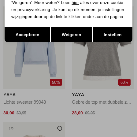
'Weigeren'. Meer weten? Lees
hier
alles over onze cookie-
en privacyverklaring. Je kunt op elk moment je instellingen
1
/2
1
/2
wijzigingen door op de link te klikken onder aan de pagina.
Opslaan
Terug
Accepteren
Weigeren
Instellen
50%
60%
YAYA
YAYA
Lichte sweater 99048
Gebreide top met dubbele zoom 990472
30,00
28,00
59,95
69,95
1
/2