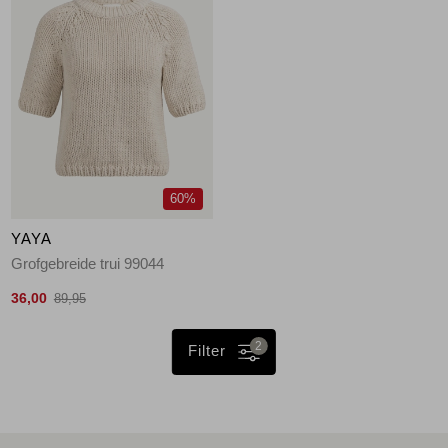
60%
YAYA
Grofgebreide trui 99044
36,00
89,95
2
Filter