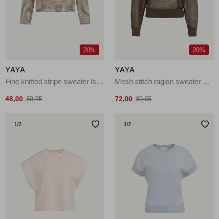
Jassen
Jeans
20%
20%
Jurken en rokken
YAYA
YAYA
Schoenen
Fine knitted stripe sweater ls 990581
Mesh stitch raglan sweater 99070
48,00
72,00
59,95
89,95
Tops
1
/2
1
/2
Truien en vesten