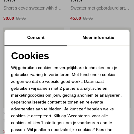
YAYA
YAYA
Short sleeve sweater with deta 990652
Sweater met geborduurd artwork 990532
30,00
45,00
59,95
89,95
1
/2
1
/2
Consent
Meer informatie
Cookies
Noodzakelijke cookies
Wij gebruiken cookies en vergelijkbare technieken om je
gebruikservaring te verbeteren. Met functionele cookies
Personalisatie cookies
zorgen we dat de website goed werkt. Daarnaast
Analytische cookies
gebruiken wij samen met
2 partners
analytische en
marketingcookies om jouw gedrag anoniem te analyseren,
Marketing cookies
50%
50%
gepersonaliseerde content te tonen en relevante
advertenties aan te bieden. Je kunt zelf bepalen welke
YAYA
YAYA
cookies je accepteert. Klik op 'Accepteren' voor alle
Trui met kraag en korte mouwen 99048
Trui met omslagmouwen 93923
cookies, of kies 'Instellingen' om je voorkeuren aan te
passen. Wil je alleen noodzakelijke cookies? Kies dan
35,00
35,00
69,95
69,95