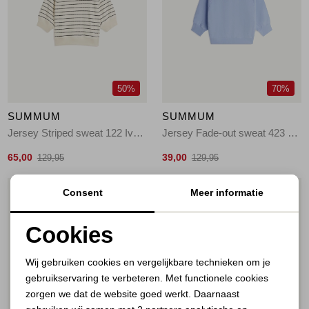
Jassen
Jeans
Jurken en rokken
50%
70%
Schoenen
SUMMUM
SUMMUM
Jersey Striped sweat 122 Ivory
Jersey Fade-out sweat 423 Soft blue
Tops
65,00
39,00
129,95
129,95
Truien en vesten
Consent
Meer informatie
1
/2
1
/2
Cookies
Noodzakelijke cookies
Wij gebruiken cookies en vergelijkbare technieken om je
gebruikservaring te verbeteren. Met functionele cookies
Personalisatie cookies
zorgen we dat de website goed werkt. Daarnaast
Analytische cookies