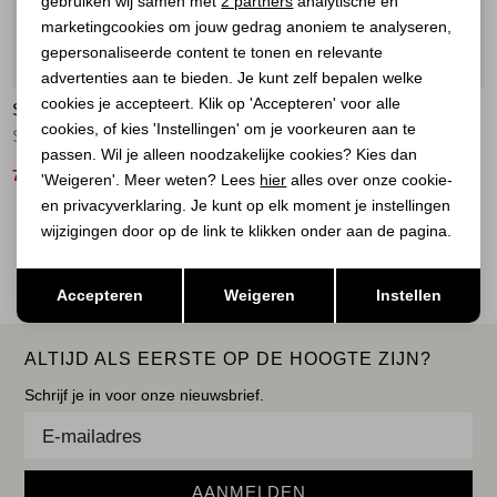
gebruiken wij samen met
2 partners
analytische en
marketingcookies om jouw gedrag anoniem te analyseren,
Marketing cookies
gepersonaliseerde content te tonen en relevante
40%
40%
advertenties aan te bieden. Je kunt zelf bepalen welke
cookies je accepteert. Klik op 'Accepteren' voor alle
SUMMUM
SUMMUM
cookies, of kies 'Instellingen' om je voorkeuren aan te
Sweatshirt Soft sweat 495 Midnight blue
Sweatshirt Soft sweat 815 Light grey melange
passen. Wil je alleen noodzakelijke cookies? Kies dan
72,00
72,00
119,95
119,95
'Weigeren'. Meer weten? Lees
hier
alles over onze cookie-
en privacyverklaring. Je kunt op elk moment je instellingen
2
wijzigingen door op de link te klikken onder aan de pagina.
Filter
Opslaan
Terug
Accepteren
Weigeren
Instellen
ALTIJD ALS EERSTE OP DE HOOGTE ZIJN?
Schrijf je in voor onze nieuwsbrief.
AANMELDEN