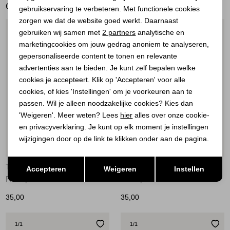
GERELATEERDE PRODUCTEN
gebruikservaring te verbeteren. Met functionele cookies
Personalisatie cookies
zorgen we dat de website goed werkt. Daarnaast
Analytische cookies
1
/1
1
/1
gebruiken wij samen met
2 partners
analytische en
marketingcookies om jouw gedrag anoniem te analyseren,
Marketing cookies
gepersonaliseerde content te tonen en relevante
advertenties aan te bieden. Je kunt zelf bepalen welke
cookies je accepteert. Klik op 'Accepteren' voor alle
cookies, of kies 'Instellingen' om je voorkeuren aan te
passen. Wil je alleen noodzakelijke cookies? Kies dan
'Weigeren'. Meer weten? Lees
hier
alles over onze cookie-
en privacyverklaring. Je kunt op elk moment je instellingen
wijzigingen door op de link te klikken onder aan de pagina.
Nieuw
Nieuw
Opslaan
Terug
TIM&SIMONSEN
TIM&SIMONSEN
Accepteren
Weigeren
Instellen
Rib top Offwhite
Rib top blu
35,00
35,00
1
/1
1
/1