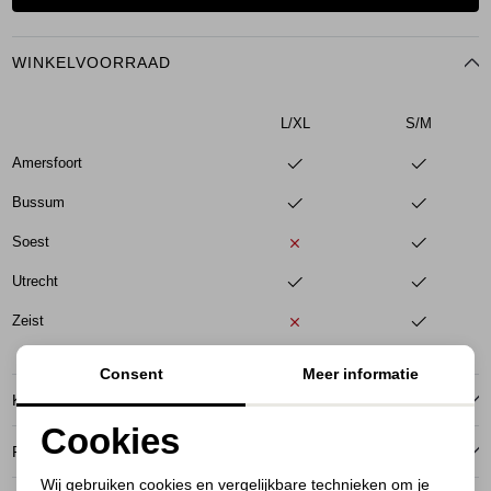
WINKELVOORRAAD
L/XL
S/M
Amersfoort
Bussum
Soest
Utrecht
Zeist
Consent
Meer informatie
KENMERKEN
Cookies
RETOURNEREN
Noodzakelijke cookies
Wij gebruiken cookies en vergelijkbare technieken om je