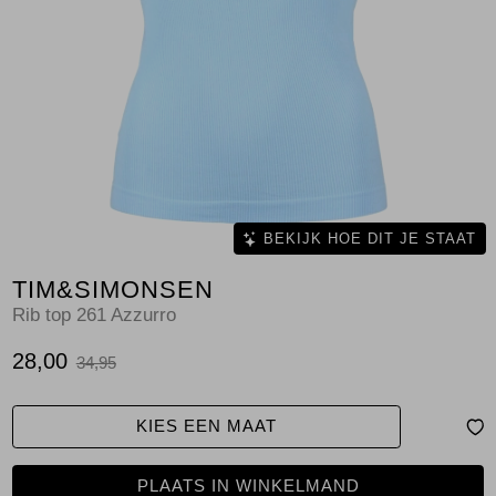
Jassen
Jeans
Jurken en rokken
Schoenen
Tops
BEKIJK HOE DIT JE STAAT
TIM&SIMONSEN
Truien en vesten
Rib top 261 Azzurro
28,00
34,95
KIES EEN MAAT
PLAATS IN WINKELMAND