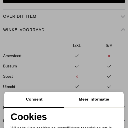
OVER DIT ITEM
WINKELVOORRAAD
L/XL
S/M
Amersfoort
Bussum
Soest
Utrecht
Consent
Meer informatie
KENMERKEN
Cookies
RETOURNEREN
Noodzakelijke cookies
Wij gebruiken cookies en vergelijkbare technieken om je