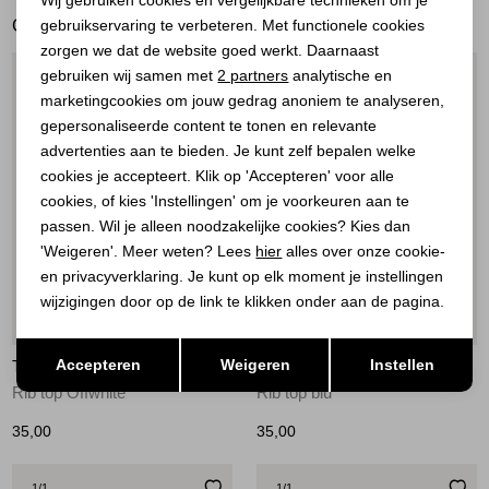
GERELATEERDE PRODUCTEN
gebruikservaring te verbeteren. Met functionele cookies
Personalisatie cookies
zorgen we dat de website goed werkt. Daarnaast
Analytische cookies
gebruiken wij samen met
2 partners
analytische en
1
/1
1
/1
marketingcookies om jouw gedrag anoniem te analyseren,
Marketing cookies
gepersonaliseerde content te tonen en relevante
advertenties aan te bieden. Je kunt zelf bepalen welke
cookies je accepteert. Klik op 'Accepteren' voor alle
cookies, of kies 'Instellingen' om je voorkeuren aan te
passen. Wil je alleen noodzakelijke cookies? Kies dan
'Weigeren'. Meer weten? Lees
hier
alles over onze cookie-
en privacyverklaring. Je kunt op elk moment je instellingen
wijzigingen door op de link te klikken onder aan de pagina.
Nieuw
Nieuw
Opslaan
Terug
Accepteren
Weigeren
Instellen
TIM&SIMONSEN
TIM&SIMONSEN
Rib top Offwhite
Rib top blu
35,00
35,00
1
/1
1
/1