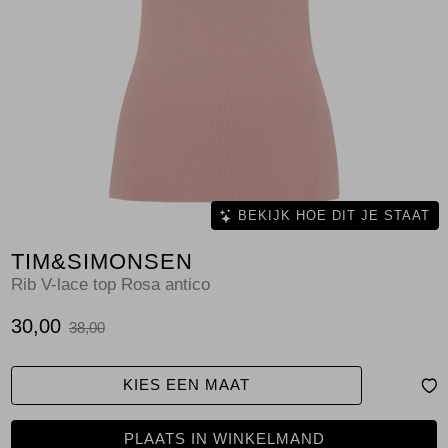
Jassen
Jeans
Jurken en rokken
Schoenen
Tops
BEKIJK HOE DIT JE STAAT
TIM&SIMONSEN
Truien en vesten
Rib V-lace top Rosa antico
30,00
38,00
KIES EEN MAAT
PLAATS IN WINKELMAND