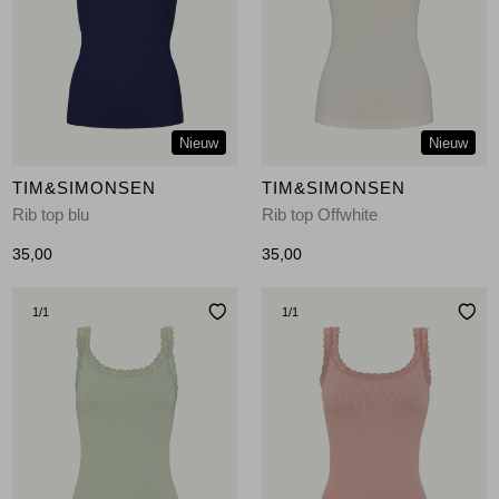
Jassen
Jeans
Jurken en rokken
Nieuw
Nieuw
Schoenen
TIM&SIMONSEN
TIM&SIMONSEN
Rib top blu
Rib top Offwhite
Tops
35,00
35,00
Truien en vesten
1
/1
1
/1