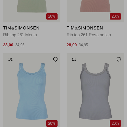
20%
20%
TIM&SIMONSEN
TIM&SIMONSEN
Rib top 261 Menta
Rib top 261 Rosa antico
28,00
28,00
34,95
34,95
1
/1
1
/1
20%
20%