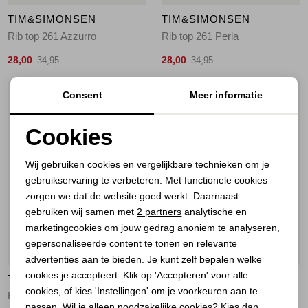
TIM&SIMONSEN
TIM&SIMONSEN
Rib top 261 Azzurro
Rib top 261 Perla
28,00
28,00
34,95
34,95
Consent
Meer informatie
1
/1
1
/1
Cookies
Noodzakelijke cookies
Wij gebruiken cookies en vergelijkbare technieken om je
gebruikservaring te verbeteren. Met functionele cookies
Personalisatie cookies
zorgen we dat de website goed werkt. Daarnaast
Analytische cookies
gebruiken wij samen met
2 partners
analytische en
marketingcookies om jouw gedrag anoniem te analyseren,
Marketing cookies
gepersonaliseerde content te tonen en relevante
21%
21%
advertenties aan te bieden. Je kunt zelf bepalen welke
cookies je accepteert. Klik op 'Accepteren' voor alle
TIM&SIMONSEN
TIM&SIMONSEN
cookies, of kies 'Instellingen' om je voorkeuren aan te
Rib V-lace top Rosa antico
Rib V-lace top Azzurro
passen. Wil je alleen noodzakelijke cookies? Kies dan