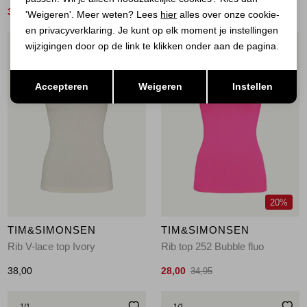
30,00
30,00
38,00
38,00
'Weigeren'. Meer weten? Lees
hier
alles over onze cookie-
en privacyverklaring. Je kunt op elk moment je instellingen
wijzigingen door op de link te klikken onder aan de pagina.
1
/1
1
/1
Opslaan
Terug
Accepteren
Weigeren
Instellen
20%
TIM&SIMONSEN
TIM&SIMONSEN
Rib V-lace top Ivory
Rib top 252 Bubble fluo
38,00
28,00
34,95
1
/1
1
/1