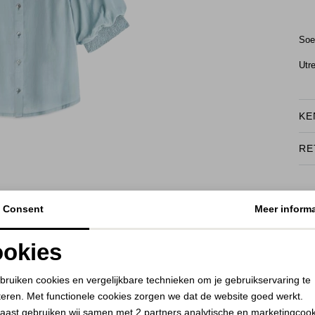
Soe
Utr
KE
RE
BEKIJK HOE DIT JE STAAT
Consent
Meer informa
okies
Noodzakelijke cookies
Personalisatie cookies
bruiken cookies en vergelijkbare technieken om je gebruikservaring te
teren. Met functionele cookies zorgen we dat de website goed werkt.
Analytische cookies
Marketing cookies
aast gebruiken wij samen met
2 partners
analytische en marketingcoo