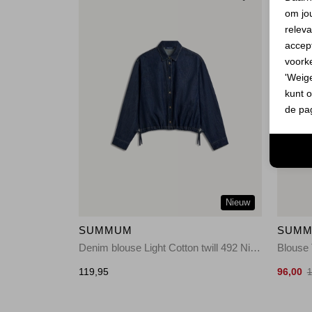
om jo
releva
accept
voork
'Weig
kunt o
de pa
Nieuw
SUMMUM
SUM
Denim blouse Light Cotton twill 492 Night blue denim
Blouse 
119,95
96,00
1