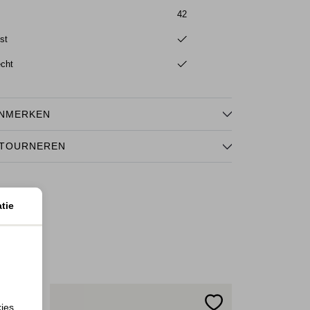
42
st
echt
NMERKEN
TOURNEREN
tie
kies