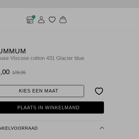
UMMUM
ouse Viscose cotton 431 Glacier blue
,00
109,95
KIES EEN MAAT
PLAATS IN WINKELMAND
NKELVOORRAAD