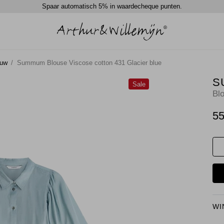
Spaar automatisch 5% in waardecheque punten.
ouw
Summum Blouse Viscose cotton 431 Glacier blue
S
Sale
Bl
55
WI