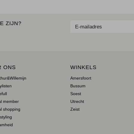
E ZIJN?
R ONS
WINKELS
thur&Willemijn
Amersfoort
ylisten
Bussum
full
Soest
al member
Utrecht
l shopping
Zeist
 styling
amheid