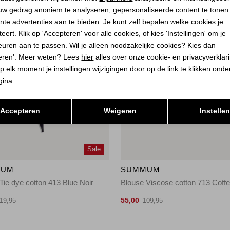
uw gedrag anoniem te analyseren, gepersonaliseerde content te tonen
nte advertenties aan te bieden. Je kunt zelf bepalen welke cookies je
eert. Klik op 'Accepteren' voor alle cookies, of kies 'Instellingen' om je
euren aan te passen. Wil je alleen noodzakelijke cookies? Kies dan
eren'. Meer weten? Lees
hier
alles over onze cookie- en privacyverklar
p elk moment je instellingen wijzigingen door op de link te klikken ond
gina.
Opslaan
Terug
Accepteren
Weigeren
Instelle
Sale
MUM
SUMMUM
Tie dye cotton 413 Blue Noir
Blouse Viscose cotton 713 Coff
55,00
19,95
109,95