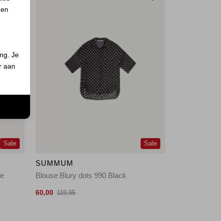
 en
ing. Je
er aan
n
Sale
Sale
SUMMUM
ee
Blouse Blury dots 990 Black
60,00
119,95