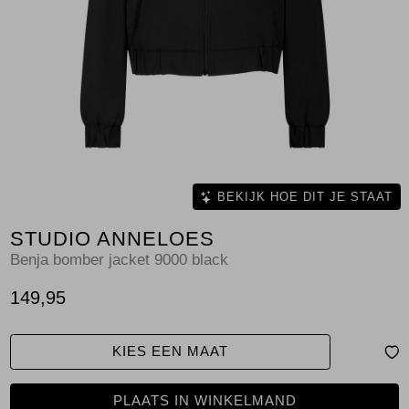
Jassen
Jeans
Jurken en rokken
Schoenen
Tops
BEKIJK HOE DIT JE STAAT
STUDIO ANNELOES
Truien en vesten
Benja bomber jacket 9000 black
149,95
KIES EEN MAAT
PLAATS IN WINKELMAND