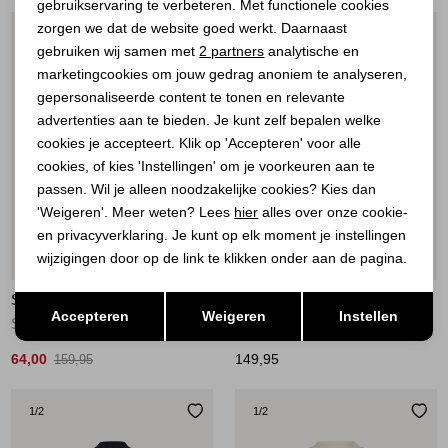
gebruikservaring te verbeteren. Met functionele cookies
Personalisatie cookies
zorgen we dat de website goed werkt. Daarnaast
1
/2
1
/2
Analytische cookies
gebruiken wij samen met
2 partners
analytische en
marketingcookies om jouw gedrag anoniem te analyseren,
Marketing cookies
gepersonaliseerde content te tonen en relevante
advertenties aan te bieden. Je kunt zelf bepalen welke
cookies je accepteert. Klik op 'Accepteren' voor alle
cookies, of kies 'Instellingen' om je voorkeuren aan te
passen. Wil je alleen noodzakelijke cookies? Kies dan
'Weigeren'. Meer weten? Lees
hier
alles over onze cookie-
en privacyverklaring. Je kunt op elk moment je instellingen
wijzigingen door op de link te klikken onder aan de pagina.
Sale
Opslaan
STUDIO ANNELOES
STUDIO ANNELOES
Terug
Accepteren
Weigeren
Instellen
Selma waffle jacket 7000 pastel blue
Benja bomber jacket 8700 espresso
64,00
149,95
159,95
1
/2
1
/2