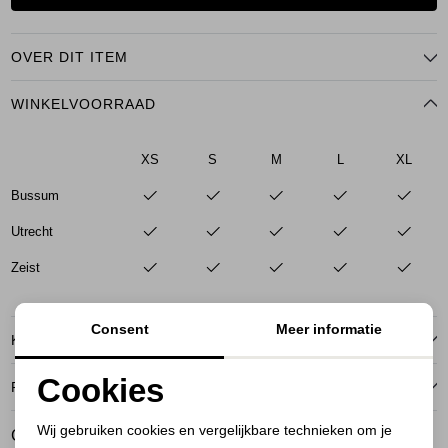
OVER DIT ITEM
WINKELVOORRAAD
XS
S
M
L
XL
Bussum
Utrecht
Zeist
Consent
Meer informatie
KENMERKEN
Cookies
RETOURNEREN
Noodzakelijke cookies
Wij gebruiken cookies en vergelijkbare technieken om je
GERELATEERDE PRODUCTEN