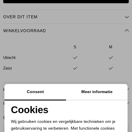
OVER DIT ITEM
WINKELVOORRAAD
S
M
Utrecht
Zeist
KENMERKEN
Consent
Meer informatie
RETOURNEREN
Cookies
Noodzakelijke cookies
GERELATEERDE PRODUCTEN
Wij gebruiken cookies en vergelijkbare technieken om je
gebruikservaring te verbeteren. Met functionele cookies
Personalisatie cookies
1
/2
1
/1