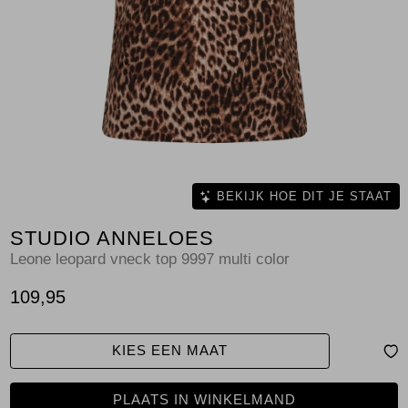
Jassen
Jeans
Jurken en rokken
Schoenen
Tops
BEKIJK HOE DIT JE STAAT
STUDIO ANNELOES
Truien en vesten
Leone leopard vneck top 9997 multi color
109,95
KIES EEN MAAT
PLAATS IN WINKELMAND