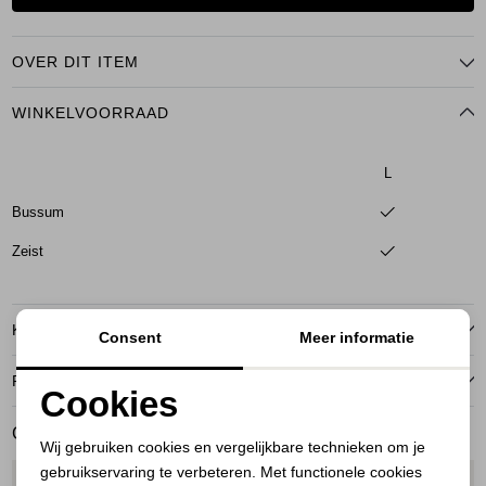
OVER DIT ITEM
WINKELVOORRAAD
L
Bussum
Zeist
KENMERKEN
Consent
Meer informatie
RETOURNEREN
Cookies
Noodzakelijke cookies
GERELATEERDE PRODUCTEN
Wij gebruiken cookies en vergelijkbare technieken om je
gebruikservaring te verbeteren. Met functionele cookies
Personalisatie cookies
1
/2
1
/2