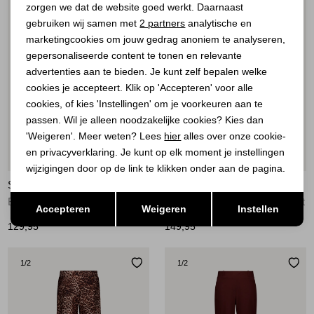
zorgen we dat de website goed werkt. Daarnaast
Analytische cookies
gebruiken wij samen met
2 partners
analytische en
marketingcookies om jouw gedrag anoniem te analyseren,
Marketing cookies
gepersonaliseerde content te tonen en relevante
advertenties aan te bieden. Je kunt zelf bepalen welke
cookies je accepteert. Klik op 'Accepteren' voor alle
cookies, of kies 'Instellingen' om je voorkeuren aan te
passen. Wil je alleen noodzakelijke cookies? Kies dan
'Weigeren'. Meer weten? Lees
hier
alles over onze cookie-
en privacyverklaring. Je kunt op elk moment je instellingen
Nieuw
Nieuw
wijzigingen door op de link te klikken onder aan de pagina.
STUDIO ANNELOES
STUDIO ANNELOES
Opslaan
Terug
Bruce flower trousers 3301 rust
Lexie piping trousers 3301 rust
Accepteren
Weigeren
Instellen
129,95
149,95
1
/2
1
/2