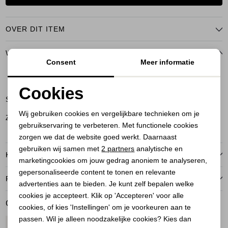
OVER DIT ITEM
WINKELVOORRAAD
Consent
Meer informatie
M
XL
Cookies
Soest
Noodzakelijke cookies
Wij gebruiken cookies en vergelijkbare technieken om je
Zeist
gebruikservaring te verbeteren. Met functionele cookies
Personalisatie cookies
zorgen we dat de website goed werkt. Daarnaast
Analytische cookies
gebruiken wij samen met
2 partners
analytische en
KENMERKEN
marketingcookies om jouw gedrag anoniem te analyseren,
Marketing cookies
gepersonaliseerde content te tonen en relevante
RETOURNEREN
advertenties aan te bieden. Je kunt zelf bepalen welke
cookies je accepteert. Klik op 'Accepteren' voor alle
GERELATEERDE PRODUCTEN
cookies, of kies 'Instellingen' om je voorkeuren aan te
passen. Wil je alleen noodzakelijke cookies? Kies dan
1
/2