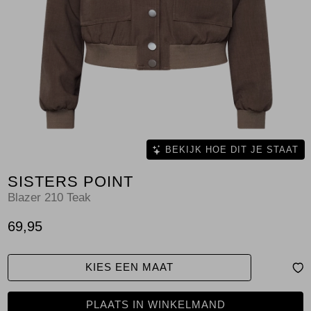
Jassen
Jeans
Jurken en rokken
Schoenen
Tops
BEKIJK HOE DIT JE STAAT
SISTERS POINT
Truien en vesten
Blazer 210 Teak
69,95
KIES EEN MAAT
PLAATS IN WINKELMAND