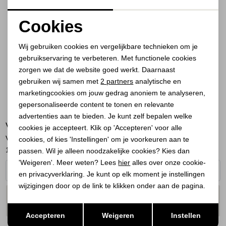
Cookies
Noodzakelijke cookies
Wij gebruiken cookies en vergelijkbare technieken om je
gebruikservaring te verbeteren. Met functionele cookies
Personalisatie cookies
zorgen we dat de website goed werkt. Daarnaast
Analytische cookies
gebruiken wij samen met
2 partners
analytische en
marketingcookies om jouw gedrag anoniem te analyseren,
Marketing cookies
gepersonaliseerde content te tonen en relevante
advertenties aan te bieden. Je kunt zelf bepalen welke
VIA VAI
LEGEND
cookies je accepteert. Klik op 'Accepteren' voor alle
Vic Kyro 06-004 Walker Neve
Riem 114 Kit
cookies, of kies 'Instellingen' om je voorkeuren aan te
110,00
219,95
34,99
passen. Wil je alleen noodzakelijke cookies? Kies dan
'Weigeren'. Meer weten? Lees
hier
alles over onze cookie-
en privacyverklaring. Je kunt op elk moment je instellingen
wijzigingen door op de link te klikken onder aan de pagina.
PLAATS IN
PLAATS IN
SELECTEER MAAT
SELECTEER MAAT
WINKELMAND
WINKELMAND
Opslaan
Terug
Accepteren
Weigeren
Instellen