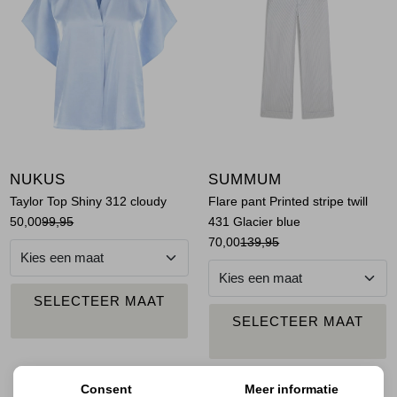
Jassen
Jeans
Jurken en rokken
Schoenen
NUKUS
SUMMUM
Tops
Taylor Top Shiny 312 cloudy
Flare pant Printed stripe twill
50,00
99,95
431 Glacier blue
Truien en vesten
70,00
139,95
PLAATS IN
SELECTEER MAAT
WINKELMAND
PLAATS IN
SELECTEER MAAT
WINKELMAND
Consent
Meer informatie