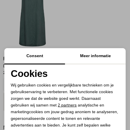
Jassen
Jeans
Jurken en rokken
Schoenen
Consent
Meer informatie
FREEQUENT
Tops
Dress Dark forest
Cookies
25,00
49,95
Truien en vesten
Noodzakelijke cookies
Wij gebruiken cookies en vergelijkbare technieken om je
gebruikservaring te verbeteren. Met functionele cookies
Personalisatie cookies
zorgen we dat de website goed werkt. Daarnaast
PLAATS IN
SELECTEER MAAT
Analytische cookies
WINKELMAND
gebruiken wij samen met
2 partners
analytische en
marketingcookies om jouw gedrag anoniem te analyseren,
Marketing cookies
gepersonaliseerde content te tonen en relevante
advertenties aan te bieden. Je kunt zelf bepalen welke
BEKIJK
MEER LOOKS