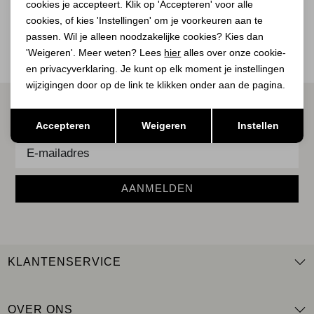
BEKIJK
cookies je accepteert. Klik op 'Accepteren' voor alle
BEKIJK
cookies, of kies 'Instellingen' om je voorkeuren aan te
passen. Wil je alleen noodzakelijke cookies? Kies dan
'Weigeren'. Meer weten? Lees
hier
alles over onze cookie-
en privacyverklaring. Je kunt op elk moment je instellingen
wijzigingen door op de link te klikken onder aan de pagina.
ALTIJD ALS EERSTE OP DE HOOGTE ZIJN?
Opslaan
Terug
Accepteren
Weigeren
Instellen
Schrijf je in voor onze nieuwsbrief.
AANMELDEN
KLANTENSERVICE
OVER ONS