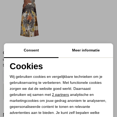
Jassen
Jeans
Jurken en rokken
Schoenen
Consent
Meer informatie
GEISHA
Tops
dress 775 brown/sand/black
Cookies
50,00
99,99
Truien en vesten
Noodzakelijke cookies
Wij gebruiken cookies en vergelijkbare technieken om je
gebruikservaring te verbeteren. Met functionele cookies
Personalisatie cookies
zorgen we dat de website goed werkt. Daarnaast
PLAATS IN
SELECTEER MAAT
Analytische cookies
WINKELMAND
gebruiken wij samen met
2 partners
analytische en
marketingcookies om jouw gedrag anoniem te analyseren,
Marketing cookies
gepersonaliseerde content te tonen en relevante
advertenties aan te bieden. Je kunt zelf bepalen welke
BEKIJK
MEER LOOKS