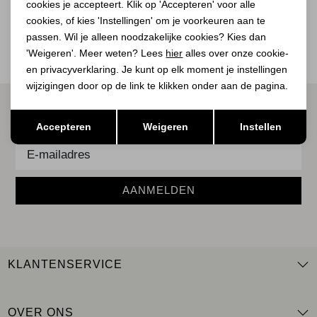
BEKIJK
cookies je accepteert. Klik op 'Accepteren' voor alle
BEKIJK
cookies, of kies 'Instellingen' om je voorkeuren aan te
passen. Wil je alleen noodzakelijke cookies? Kies dan
'Weigeren'. Meer weten? Lees
hier
alles over onze cookie-
en privacyverklaring. Je kunt op elk moment je instellingen
wijzigingen door op de link te klikken onder aan de pagina.
ALTIJD ALS EERSTE OP DE HOOGTE ZIJN?
Opslaan
Terug
Accepteren
Weigeren
Instellen
Schrijf je in voor onze nieuwsbrief.
AANMELDEN
KLANTENSERVICE
OVER ONS