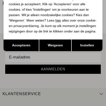
BEKIJK
MEER LOOKS
cookies je accepteert. Klik op 'Accepteren' voor alle
BEKIJK
BEKIJK
cookies, of kies 'Instellingen' om je voorkeuren aan te
passen. Wil je alleen noodzakelijke cookies? Kies dan
'Weigeren'. Meer weten? Lees
hier
alles over onze cookie-
en privacyverklaring. Je kunt op elk moment je instellingen
wijzigingen door op de link te klikken onder aan de pagina.
ALTIJD ALS EERSTE OP DE HOOGTE ZIJN?
Opslaan
Terug
Accepteren
Weigeren
Instellen
Schrijf je in voor onze nieuwsbrief.
AANMELDEN
KLANTENSERVICE