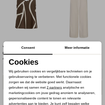
Jassen
Jeans
Jurken en rokken
Schoenen
YAYA
RED BUTTON
Consent
Meer informatie
Tops
Printed v-neck singlet 912161
Claudette Slanted Seams Twill
40,00
49,95
L31
Cookies
Truien en vesten
39,00
69,99
Noodzakelijke cookies
Wij gebruiken cookies en vergelijkbare technieken om je
gebruikservaring te verbeteren. Met functionele cookies
Personalisatie cookies
PLAATS IN
SELECTEER MAAT
zorgen we dat de website goed werkt. Daarnaast
WINKELMAND
PLAATS IN
SELECTEER MAAT
Analytische cookies
gebruiken wij samen met
2 partners
analytische en
WINKELMAND
marketingcookies om jouw gedrag anoniem te analyseren,
Marketing cookies
gepersonaliseerde content te tonen en relevante
advertenties aan te bieden. Je kunt zelf bepalen welke