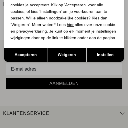
BEKIJK
MEER LOOKS
cookies je accepteert. Klik op 'Accepteren' voor alle
BEKIJK
BEKIJK
cookies, of kies 'Instellingen' om je voorkeuren aan te
passen. Wil je alleen noodzakelijke cookies? Kies dan
'Weigeren'. Meer weten? Lees
hier
alles over onze cookie-
en privacyverklaring. Je kunt op elk moment je instellingen
wijzigingen door op de link te klikken onder aan de pagina.
ALTIJD ALS EERSTE OP DE HOOGTE ZIJN?
Opslaan
Terug
Accepteren
Weigeren
Instellen
Schrijf je in voor onze nieuwsbrief.
AANMELDEN
KLANTENSERVICE