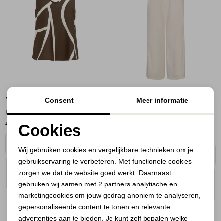
Jassen
Jeans
Jurken en rokken
Schoenen
YAYA
RED BUTTON
Consent
Meer informatie
Tops
Printed v-neck singlet 912161
Claudette Slanted Seams Twill
40,00
49,95
L31
Cookies
Truien en vesten
39,00
69,99
Noodzakelijke cookies
Wij gebruiken cookies en vergelijkbare technieken om je
gebruikservaring te verbeteren. Met functionele cookies
Personalisatie cookies
PLAATS IN
SELECTEER MAAT
zorgen we dat de website goed werkt. Daarnaast
WINKELMAND
PLAATS IN
SELECTEER MAAT
Analytische cookies
gebruiken wij samen met
2 partners
analytische en
WINKELMAND
marketingcookies om jouw gedrag anoniem te analyseren,
Marketing cookies
gepersonaliseerde content te tonen en relevante
advertenties aan te bieden. Je kunt zelf bepalen welke