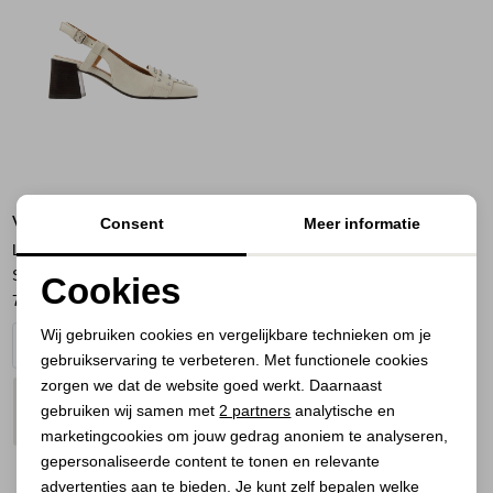
Jassen
Jeans
Jurken en rokken
Schoenen
VIA VAI
Consent
Meer informatie
Tops
Laine Julia 02-946 Seattle
Sand
Cookies
Truien en vesten
76,00
189,95
Noodzakelijke cookies
Wij gebruiken cookies en vergelijkbare technieken om je
gebruikservaring te verbeteren. Met functionele cookies
Personalisatie cookies
zorgen we dat de website goed werkt. Daarnaast
PLAATS IN
SELECTEER MAAT
Analytische cookies
gebruiken wij samen met
2 partners
analytische en
WINKELMAND
marketingcookies om jouw gedrag anoniem te analyseren,
Marketing cookies
gepersonaliseerde content te tonen en relevante
advertenties aan te bieden. Je kunt zelf bepalen welke