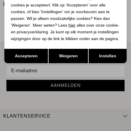
BEKIJK
MEER LOOKS
cookies je accepteert. Klik op 'Accepteren' voor alle
BEKIJK
BEKIJK
cookies, of kies 'Instellingen' om je voorkeuren aan te
passen. Wil je alleen noodzakelijke cookies? Kies dan
'Weigeren'. Meer weten? Lees
hier
alles over onze cookie-
en privacyverklaring. Je kunt op elk moment je instellingen
wijzigingen door op de link te klikken onder aan de pagina.
ALTIJD ALS EERSTE OP DE HOOGTE ZIJN?
Opslaan
Terug
Accepteren
Weigeren
Instellen
Schrijf je in voor onze nieuwsbrief.
AANMELDEN
KLANTENSERVICE