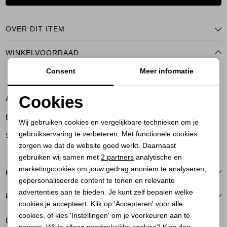
OVER DIT ITEM
WINKELVOORRAAD
Consent
Meer informatie
S
M
Cookies
Amersfoort
Noodzakelijke cookies
Bussum
Wij gebruiken cookies en vergelijkbare technieken om je
gebruikservaring te verbeteren. Met functionele cookies
Personalisatie cookies
Soest
zorgen we dat de website goed werkt. Daarnaast
Analytische cookies
gebruiken wij samen met
2 partners
analytische en
marketingcookies om jouw gedrag anoniem te analyseren,
KENMERKEN
Marketing cookies
gepersonaliseerde content te tonen en relevante
advertenties aan te bieden. Je kunt zelf bepalen welke
RETOURNEREN
cookies je accepteert. Klik op 'Accepteren' voor alle
cookies, of kies 'Instellingen' om je voorkeuren aan te
GERELATEERDE PRODUCTEN