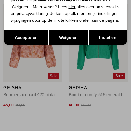
passen. Wil je alleen noodzakelijke cookies? Kies dan
'Weigeren'. Meer weten? Lees
hier
alles over onze cookie-
1
/2
1
/2
en privacyverklaring. Je kunt op elk moment je instellingen
wijzigingen door op de link te klikken onder aan de pagina.
Opslaan
Terug
Accepteren
Weigeren
Instellen
Sale
Sale
GEISHA
GEISHA
Bomber jacquard 420 pink combi
Bomber comfy 515 emerald
45,00
40,00
89,99
99,99