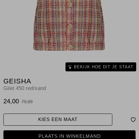
Jassen
Jeans
Jurken en rokken
Schoenen
Tops
BEKIJK HOE DIT JE STAAT
GEISHA
Truien en vesten
Gilet 450 red/sand
24,00
79,99
KIES EEN MAAT
PLAATS IN WINKELMAND