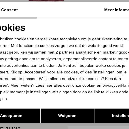
Consent
Meer informa
SUMMUM
STUDIO ANNELO
Rib tanktop Cotton rib 334 deep fig
Sky sparkle waffle trou
okies
56,00
69,95
kit/silver
Noodzakelijke cookies
Personalisatie cookies
75,00
149,95
bruiken cookies en vergelijkbare technieken om je gebruikservaring te
teren. Met functionele cookies zorgen we dat de website goed werkt.
Analytische cookies
Marketing cookies
aast gebruiken wij samen met
2 partners
analytische en marketingcoo
PLAATS IN
SELECTEER MAAT
uw gedrag anoniem te analyseren, gepersonaliseerde content te tonen
WINKELMAND
PLAATS I
SELECTEER 
nte advertenties aan te bieden. Je kunt zelf bepalen welke cookies je
WINKELMA
eert. Klik op 'Accepteren' voor alle cookies, of kies 'Instellingen' om je
euren aan te passen. Wil je alleen noodzakelijke cookies? Kies dan
eren'. Meer weten? Lees
hier
alles over onze cookie- en privacyverklar
K
BEKIJK
p elk moment je instellingen wijzigingen door op de link te klikken ond
gina.
Opslaan
Terug
Accepteren
Weigeren
Instelle