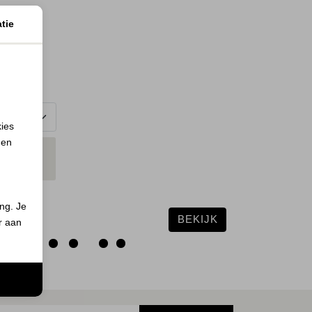
tie
ES
sers 1401
kies
 en
N
MAAT
ND
ing. Je
BEKIJK
er aan
n