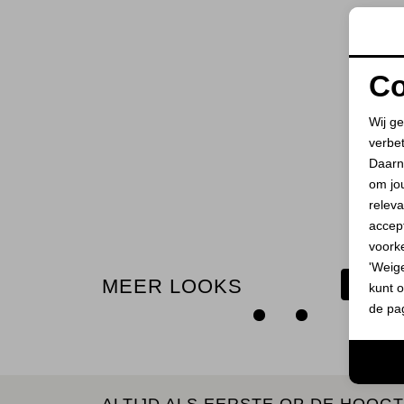
Co
Wij ge
verbe
Daarn
om jo
releva
accept
voork
'Weig
MEER LOOKS
BEKIJ
kunt o
de pa