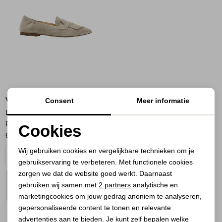
Jassen
Jeans
Jurken en rokken
Schoenen
VIA VAI
Consent
Meer informatie
Tops
Lola Oakley 03-204 Sierra
Roccia
Cookies
Truien en vesten
68,00
169,95
Noodzakelijke cookies
Wij gebruiken cookies en vergelijkbare technieken om je
gebruikservaring te verbeteren. Met functionele cookies
Personalisatie cookies
zorgen we dat de website goed werkt. Daarnaast
PLAATS IN
SELECTEER MAAT
Analytische cookies
gebruiken wij samen met
2 partners
analytische en
WINKELMAND
marketingcookies om jouw gedrag anoniem te analyseren,
Marketing cookies
gepersonaliseerde content te tonen en relevante
advertenties aan te bieden. Je kunt zelf bepalen welke