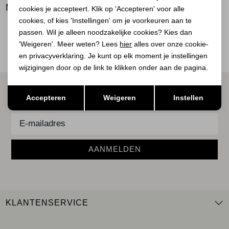
BEKIJK
MEER LOOKS
cookies je accepteert. Klik op 'Accepteren' voor alle
BEKIJK
BEKIJK
cookies, of kies 'Instellingen' om je voorkeuren aan te
passen. Wil je alleen noodzakelijke cookies? Kies dan
'Weigeren'. Meer weten? Lees
hier
alles over onze cookie-
en privacyverklaring. Je kunt op elk moment je instellingen
wijzigingen door op de link te klikken onder aan de pagina.
ALTIJD ALS EERSTE OP DE HOOGTE ZIJN?
Opslaan
Terug
Accepteren
Weigeren
Instellen
Schrijf je in voor onze nieuwsbrief.
AANMELDEN
KLANTENSERVICE