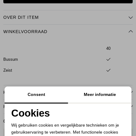
OVER DIT ITEM
WINKELVOORRAAD
40
Bussum
Zeist
KENMERKEN
Consent
Meer informatie
RETOURNEREN
Cookies
Noodzakelijke cookies
GERELATEERDE PRODUCTEN
Wij gebruiken cookies en vergelijkbare technieken om je
gebruikservaring te verbeteren. Met functionele cookies
Personalisatie cookies
1
/2
1
/2