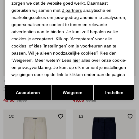
zorgen we dat de website goed werkt. Daarnaast
Analytische cookies
gebruiken wij samen met
2 partners
analytische en
marketingcookies om jouw gedrag anoniem te analyseren,
Marketing cookies
gepersonaliseerde content te tonen en relevante
advertenties aan te bieden. Je kunt zelf bepalen welke
cookies je accepteert. Klik op 'Accepteren' voor alle
cookies, of kies 'Instellingen' om je voorkeuren aan te
passen. Wil je alleen noodzakelijke cookies? Kies dan
'Weigeren'. Meer weten? Lees
hier
alles over onze cookie-
en privacyverklaring. Je kunt op elk moment je instellingen
Sale
Sale
wijzigingen door op de link te klikken onder aan de pagina.
RED BUTTON
RED BUTTON
Opslaan
Terug
Jani Denim
De Diana Smart Colour
Accepteren
Weigeren
Instellen
49,00
49,00
79,99
69,99
1
/2
1
/2