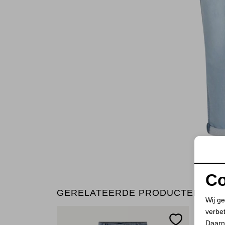
Co
GERELATEERDE PRODUCTEN
Wij ge
verbe
Daarn