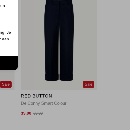
 en
ing. Je
er aan
n
Sale
Sale
RED BUTTON
De Conny Smart Colour
39,00
69,99