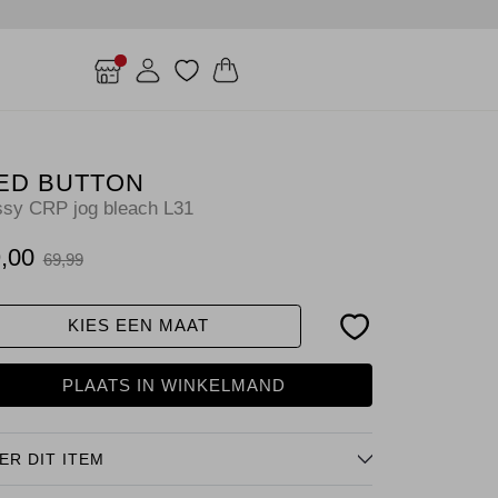
ED BUTTON
ssy CRP jog bleach L31
,00
69,99
KIES EEN MAAT
PLAATS IN WINKELMAND
ER DIT ITEM