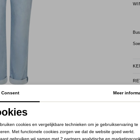
WI
Bu
Soe
KE
RE
BEKIJK HOE DIT JE STAAT
Consent
Meer informa
okies
Noodzakelijke cookies
Personalisatie cookies
bruiken cookies en vergelijkbare technieken om je gebruikservaring te
teren. Met functionele cookies zorgen we dat de website goed werkt.
Analytische cookies
Marketing cookies
aast gebruiken wij samen met
2 partners
analytische en marketingcoo