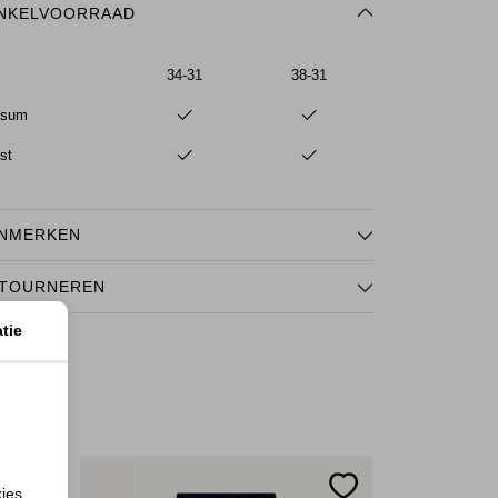
NKELVOORRAAD
34-31
38-31
ssum
st
NMERKEN
TOURNEREN
tie
kies