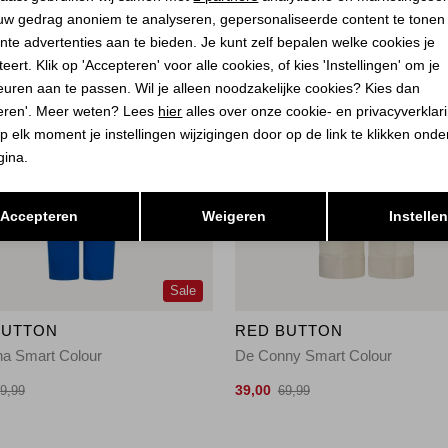
uw gedrag anoniem te analyseren, gepersonaliseerde content te tonen
nte advertenties aan te bieden. Je kunt zelf bepalen welke cookies je
eert. Klik op 'Accepteren' voor alle cookies, of kies 'Instellingen' om je
euren aan te passen. Wil je alleen noodzakelijke cookies? Kies dan
eren'. Meer weten? Lees
hier
alles over onze cookie- en privacyverklar
p elk moment je instellingen wijzigingen door op de link te klikken ond
gina.
Opslaan
Terug
Accepteren
Weigeren
Instelle
Sale
BUTTON
RED BUTTON
na Smart Colour
De Conny Smart Colour
39,00
9,99
69,99