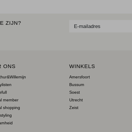
E ZIJN?
R ONS
WINKELS
thur&Willemijn
Amersfoort
ylisten
Bussum
full
Soest
al member
Utrecht
l shopping
Zeist
 styling
amheid