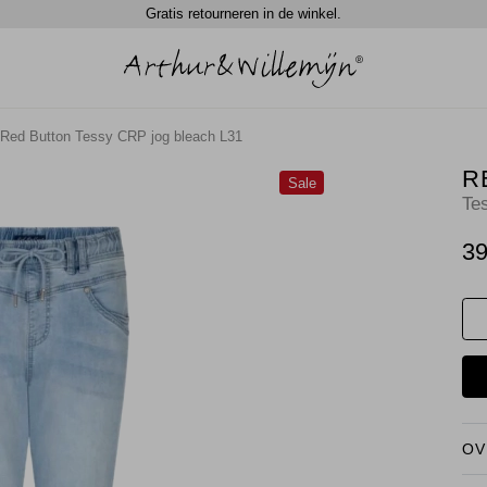
Gratis retourneren in de winkel.
Red Button Tessy CRP jog bleach L31
R
Sale
Te
39
OV