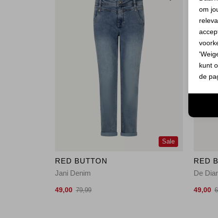
om jo
releva
accept
voork
'Weig
kunt o
de pa
Sale
RED BUTTON
RED 
Jani Denim
De Dia
49,00
49,00
79,99
6