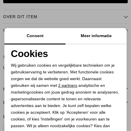
OVER DIT ITEM
WINKELVOORRAAD
Consent
Meer informatie
NS
Cookies
Soest
Noodzakelijke cookies
Wij gebruiken cookies en vergelijkbare technieken om je
Utrecht
gebruikservaring te verbeteren. Met functionele cookies
Personalisatie cookies
zorgen we dat de website goed werkt. Daarnaast
Analytische cookies
gebruiken wij samen met
2 partners
analytische en
KENMERKEN
marketingcookies om jouw gedrag anoniem te analyseren,
Marketing cookies
gepersonaliseerde content te tonen en relevante
RETOURNEREN
advertenties aan te bieden. Je kunt zelf bepalen welke
cookies je accepteert. Klik op 'Accepteren' voor alle
GERELATEERDE PRODUCTEN
cookies, of kies 'Instellingen' om je voorkeuren aan te
passen. Wil je alleen noodzakelijke cookies? Kies dan
1
/1