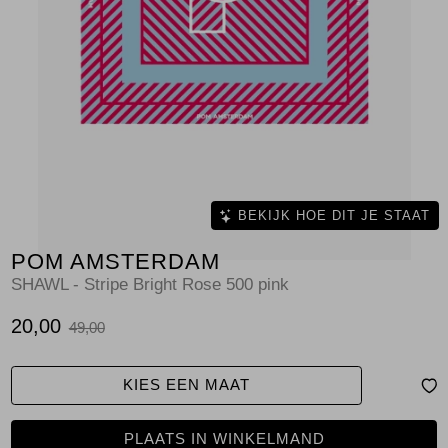
Jassen
Jeans
Jurken en rokken
Schoenen
Tops
BEKIJK HOE DIT JE STAAT
POM AMSTERDAM
Truien en vesten
SHAWL - Stripe Bright Rose 500 pink
20,00
49,00
KIES EEN MAAT
PLAATS IN WINKELMAND