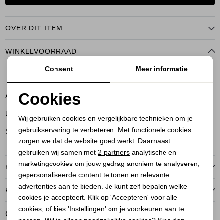
OVER DIT ITEM
WINKELVOORRAAD
Consent
Meer informatie
NS
Cookies
Amersfoort
Noodzakelijke cookies
Bussum
Wij gebruiken cookies en vergelijkbare technieken om je
gebruikservaring te verbeteren. Met functionele cookies
Personalisatie cookies
Soest
zorgen we dat de website goed werkt. Daarnaast
Analytische cookies
gebruiken wij samen met
2 partners
analytische en
marketingcookies om jouw gedrag anoniem te analyseren,
KENMERKEN
Marketing cookies
gepersonaliseerde content te tonen en relevante
advertenties aan te bieden. Je kunt zelf bepalen welke
RETOURNEREN
cookies je accepteert. Klik op 'Accepteren' voor alle
cookies, of kies 'Instellingen' om je voorkeuren aan te
GERELATEERDE PRODUCTEN