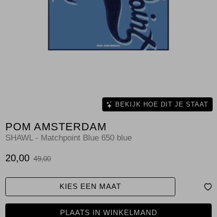
Jassen
Jeans
Jurken en rokken
Schoenen
Tops
BEKIJK HOE DIT JE STAAT
POM AMSTERDAM
Truien en vesten
SHAWL - Matchpoint Blue 650 blue
20,00
49,00
KIES EEN MAAT
PLAATS IN WINKELMAND