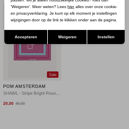
passen. Wil je alleen noodzakelijke cookies? Kies dan
'Weigeren'. Meer weten? Lees
hier
alles over onze cookie-
1
/1
en privacyverklaring. Je kunt op elk moment je instellingen
wijzigingen door op de link te klikken onder aan de pagina.
Opslaan
Terug
Accepteren
Weigeren
Instellen
Sale
POM AMSTERDAM
SHAWL - Stripe Bright Rose 500 pink
20,00
49,00